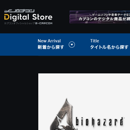
>
音楽データ