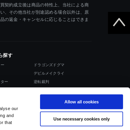
売買契約成立後は商品の特性上、当社による商
違い、その他当社が別途認める場合以外は、原
商品の返金・キャンセルに応じることはできま
ら探す
ター
ドラゴンズドグマ
デビルメイクライ
イター
逆転裁判
大神
Allow all cookies
alyse our
ing and
Use necessary cookies only
r that