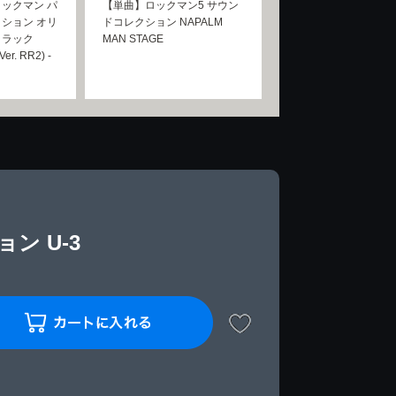
ックマン パ
【単曲】ロックマン5 サウン
ション オリ
ドコレクション NAPALM
トラック
MAN STAGE
Ver. RR2) -
ン U-3