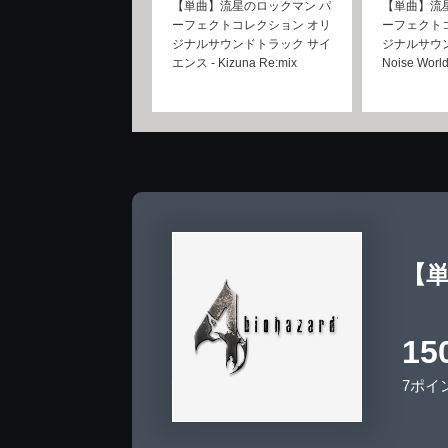
【単曲】流星のロックマン パ
【単曲】流
ーフェクトコレクション オリ
ーフェクト
ジナルサウンドトラック サイ
ジナルサウ
エンス - Kizuna Re:mix
Noise World
【単
15
7ポイ