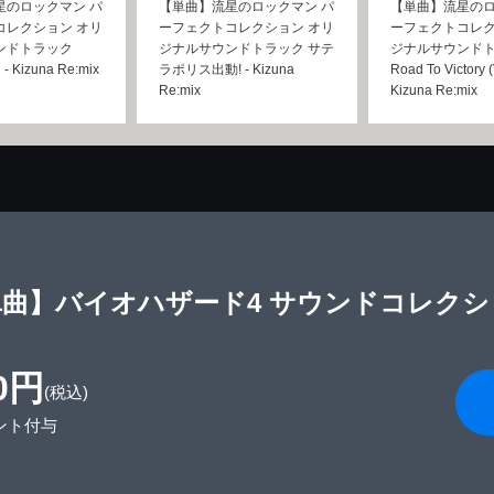
星のロックマン パ
【単曲】流星のロックマン パ
【単曲】流星のロ
コレクション オリ
ーフェクトコレクション オリ
ーフェクトコレク
ンドトラック
ジナルサウンドトラック サテ
ジナルサウンド
 - Kizuna Re:mix
ラポリス出動! - Kizuna
Road To Victory (
Re:mix
Kizuna Re:mix
曲】バイオハザード4 サウンドコレクショ
0円
(税込)
ント付与