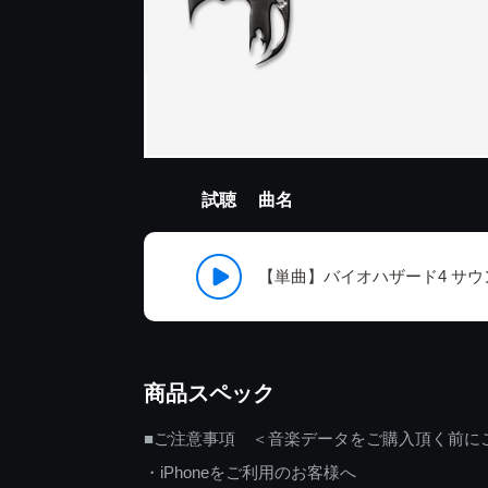
試聴
曲名
【単曲】バイオハザード4 サウン
商品スペック
■ご注意事項 ＜音楽データをご購入頂く前に
・iPhoneをご利用のお客様へ