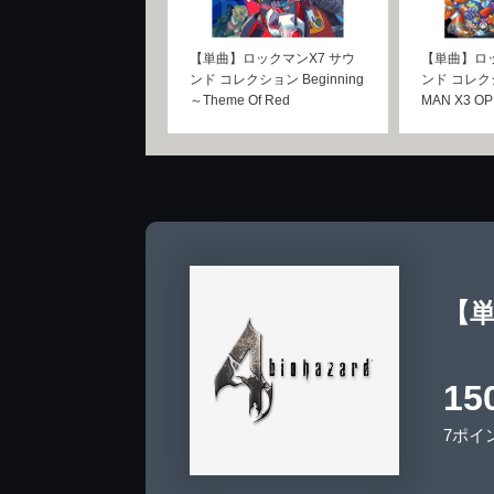
【単曲】ロックマンX7 サウ
【単曲】ロッ
ンド コレクション Beginning
ンド コレク
～Theme Of Red
MAN X3 O
【単
15
7ポイ