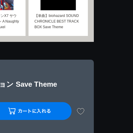
ンX7 サウ
【単曲】biohazard SOUND
 Naughty
CHRONICLE BEST TRACK
xel
BOX Save Theme
Save Theme