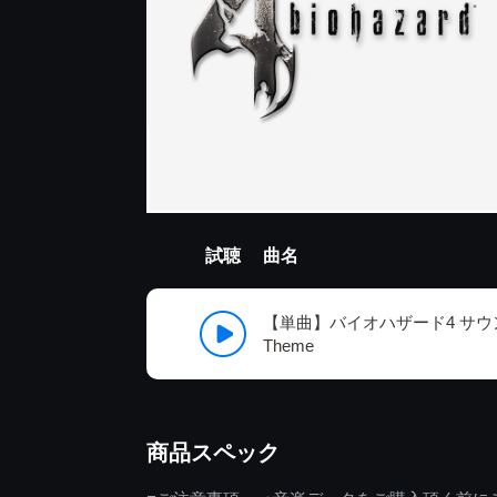
試聴
曲名
【単曲】バイオハザード4 サウン
Theme
商品スペック