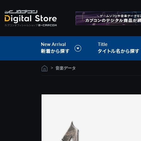
>
音楽データ