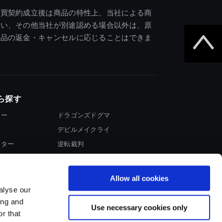
売買契約成立後は商品の特性上、当社による商
違い、その他当社が別途認める場合以外は、原
商品の返金・キャンセルに応じることはできま
ら探す
ター
ドラゴンズドグマ
デビルメイクライ
イター
逆転裁判
大神
Allow all cookies
alyse our
ing and
Use necessary cookies only
r that