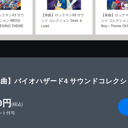
クマンX3 サウ
【単曲】ロックマンX8 サウ
【単曲】ロックマ
ション MEGA
ンド コレクション Save ＆
ンド コレクション A
PENING THEME
Load
Boy～Theme Of A
曲】バイオハザード4 サウンドコレクション 
0円
(税込)
ント付与