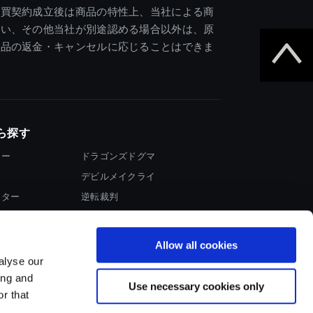
売買契約成立後は商品の特性上、当社による商
違い、その他当社が別途認める場合以外は、原
商品の返金・キャンセルに応じることはできま
ら探す
ター
ドラゴンズドグマ
デビルメイクライ
イター
逆転裁判
大神
Allow all cookies
alyse our
ing and
Use necessary cookies only
r that