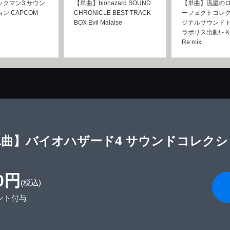
クマン3 サウン
【単曲】biohazard SOUND
【単曲】流星のロ
ン CAPCOM
CHRONICLE BEST TRACK
ーフェクトコレク
BOX Evil Malaise
ジナルサウンドト
ラポリス出動! - Ki
Re:mix
曲】バイオハザード4 サウンドコレクション Ev
0円
(税込)
ント付与