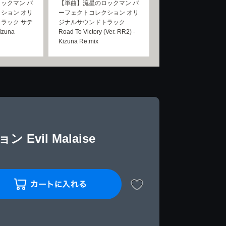
ックマン パ
【単曲】流星のロックマン パ
ション オリ
ーフェクトコレクション オリ
ラック サテ
ジナルサウンドトラック
zuna
Road To Victory (Ver. RR2) -
Kizuna Re:mix
il Malaise