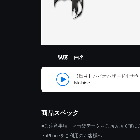
試聴
曲名
【単曲】バイオハザード4 サウン
Malaise
商品スペック
■ご注意事項 ＜音楽データをご購入頂く前に
・iPhoneをご利用のお客様へ