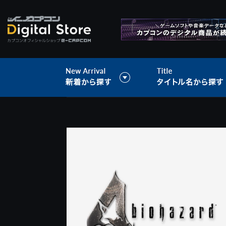
>
音楽データ