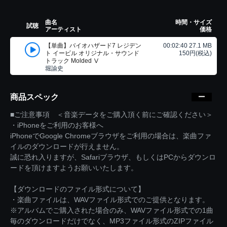
曲名
時間・サイズ
試聴
アーティスト
価格
【単曲】バイオハザード7 レジデン
00:02:40 27.1 MB
ト イービル オリジナル・サウンド
150円(税込)
トラック Molded Ⅴ
堀諭史
商品スペック
■ご注意事項 ＜音楽データをご購入頂く前にご確認ください＞
・iPhoneをご利用のお客様へ
iPhoneでGoogle Chromeブラウザをご利用の場合は、楽曲ファ
イルのダウンロードが行えません。
誠に恐れ入りますが、Safariブラウザ、もしくはPCからダウンロ
ードを頂けますようお願いいたします。
【ダウンロードのファイル形式について】
・楽曲ファイルは、WAVファイル形式でのご提供となります。
※アルバムでご購入された場合のみ、WAVファイル形式での1曲
毎のダウンロードだけでなく、MP3ファイル形式のZIPファイル