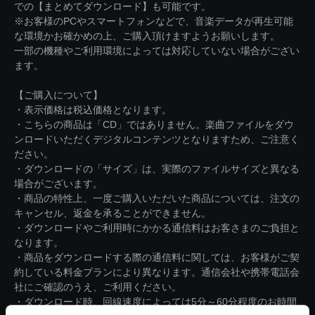
での【まとめてダウンロード】も可能です。
※お客様のPCやスマートフォンなどで、音楽データが再生可能
な環境かお確かめの上、ご購入頂けますようお願いします。
一部の機種やご利用環境によっては対応していない場合がござい
ます。
【ご購入について】
・表示価格は税込価格となります。
・こちらの商品は「CD」ではありません。楽曲ファイルをダウ
ンロードいただくデジタルコンテンツとなりますため、ご注意く
ださい。
・ダウンロードの「サイズ」は、実際のファイルサイズと異なる
場合がございます。
・商品の特性上、一度ご購入いただいた商品については、注文の
キャンセル、返金を承ることができません。
・ダウンロードやご利用時にかかる通信料はお客さまのご負担と
なります。
・商品をダウンロードする際の通信料に関しては、お客様がご契
約している料金プランにより異なります。通信会社や携帯電話会
社にご確認のうえ、ご利用ください。
・ダウンロード時、回線速度によっては5分～60分程度のお時間