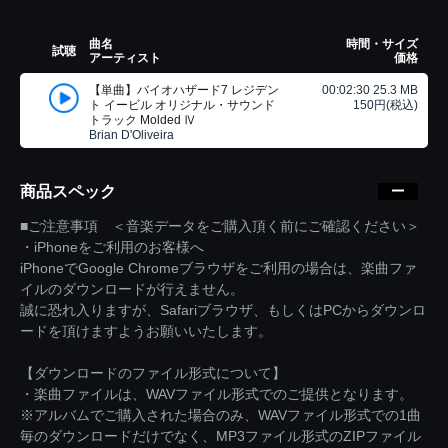
曲名
時間・サイズ
試聴
アーティスト
価格
【単曲】バイオハザード7 レジデン
00:02:30 25.3 MB
ト イービル オリジナル・サウンド
150円(税込)
トラック Molded Ⅳ
Brian D'Oliveira
商品スペック
■ご注意事項 ＜音楽データをご購入頂く前にご確認ください＞
・iPhoneをご利用のお客様へ
iPhoneでGoogle Chromeブラウザをご利用の場合は、楽曲ファ
イルのダウンロードが行えません。
誠に恐れ入りますが、Safariブラウザ、もしくはPCからダウンロ
ードを頂けますようお願いいたします。
【ダウンロードのファイル形式について】
・楽曲ファイルは、WAVファイル形式でのご提供となります。
※アルバムでご購入された場合のみ、WAVファイル形式での1曲
毎のダウンロードだけでなく、MP3ファイル形式のZIPファイル