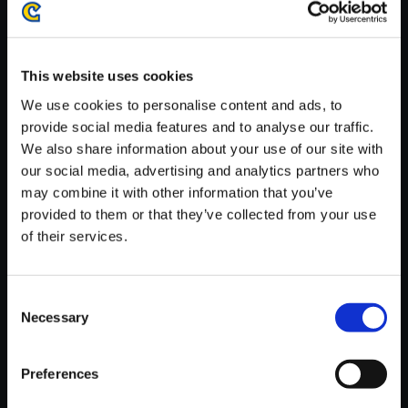
がかかる場合がございます。
※ご購入いただいたファイルのダウンロードの際には、通信環境
が安定しているWifi環境でお試しください。
This website uses cookies
We use cookies to personalise content and ads, to
provide social media features and to analyse our traffic.
We also share information about your use of our site with
our social media, advertising and analytics partners who
【単曲】バイオハザード7 レジ
may combine it with other information that you’ve
デント イービル オリジナル・サ
provided to them or that they’ve collected from your use
ウンドトラック Molded Ⅳ
of their services.
150円
(税込)
7ポイント付与
Consent
Necessary
Selection
Preferences