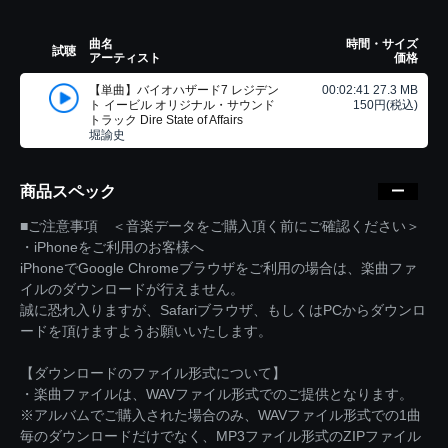
曲名
時間・サイズ
試聴
アーティスト
価格
【単曲】バイオハザード7 レジデン
00:02:41 27.3 MB
ト イービル オリジナル・サウンド
150円(税込)
トラック Dire State of Affairs
堀諭史
商品スペック
■ご注意事項 ＜音楽データをご購入頂く前にご確認ください＞
・iPhoneをご利用のお客様へ
iPhoneでGoogle Chromeブラウザをご利用の場合は、楽曲ファ
イルのダウンロードが行えません。
誠に恐れ入りますが、Safariブラウザ、もしくはPCからダウンロ
ードを頂けますようお願いいたします。
【ダウンロードのファイル形式について】
・楽曲ファイルは、WAVファイル形式でのご提供となります。
※アルバムでご購入された場合のみ、WAVファイル形式での1曲
毎のダウンロードだけでなく、MP3ファイル形式のZIPファイル