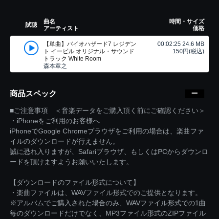
曲名
時間・サイズ
試聴
アーティスト
価格
【単曲】バイオハザード7 レジデン
00:02:25 24.6 MB
ト イービル オリジナル・サウンド
150円(税込)
トラック White Room
森本章之
商品スペック
■ご注意事項 ＜音楽データをご購入頂く前にご確認ください＞
・iPhoneをご利用のお客様へ
iPhoneでGoogle Chromeブラウザをご利用の場合は、楽曲ファ
イルのダウンロードが行えません。
誠に恐れ入りますが、Safariブラウザ、もしくはPCからダウンロ
ードを頂けますようお願いいたします。
【ダウンロードのファイル形式について】
・楽曲ファイルは、WAVファイル形式でのご提供となります。
※アルバムでご購入された場合のみ、WAVファイル形式での1曲
毎のダウンロードだけでなく、MP3ファイル形式のZIPファイル