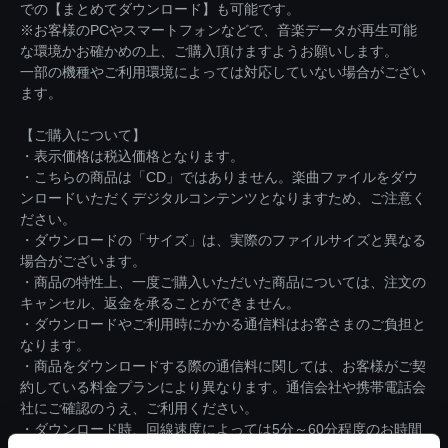
での【まとめてダウンロード】も可能です。
※お客様のPCやスマートフォンなどで、音楽データが再生可能
な環境かお確かめの上、ご購入頂けますようお願いします。
一部の機種やご利用環境によっては対応していない場合がござい
ます。
【ご購入について】
・表示価格は税込価格となります。
・こちらの商品は「CD」ではありません。楽曲ファイルをダウ
ンロードいただくデジタルコンテンツとなりますため、ご注意く
ださい。
・ダウンロードの「サイズ」は、実際のファイルサイズと異なる
場合がございます。
・商品の特性上、一度ご購入いただいた商品については、注文の
キャンセル、返金を承ることができません。
・ダウンロードやご利用時にかかる通信料はお客さまのご負担と
なります。
・商品をダウンロードする際の通信料に関しては、お客様がご契
約している料金プランにより異なります。通信会社や携帯電話会
社にご確認のうえ、ご利用ください。
・ダウンロード時、回線速度によっては5分～60分程度のお時間