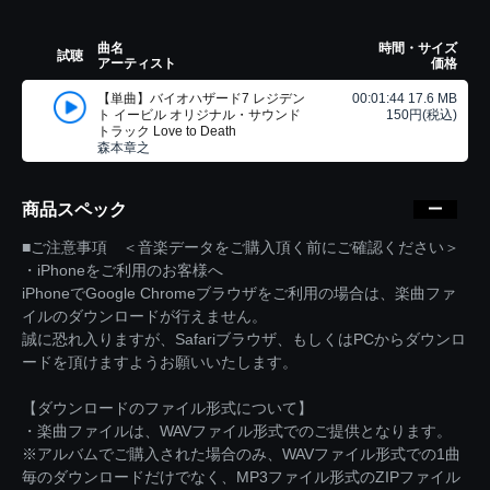
曲名
時間・サイズ
試聴
アーティスト
価格
【単曲】バイオハザード7 レジデン
00:01:44 17.6 MB
ト イービル オリジナル・サウンド
150円(税込)
トラック Love to Death
森本章之
商品スペック
■ご注意事項 ＜音楽データをご購入頂く前にご確認ください＞
・iPhoneをご利用のお客様へ
iPhoneでGoogle Chromeブラウザをご利用の場合は、楽曲ファ
イルのダウンロードが行えません。
誠に恐れ入りますが、Safariブラウザ、もしくはPCからダウンロ
ードを頂けますようお願いいたします。
【ダウンロードのファイル形式について】
・楽曲ファイルは、WAVファイル形式でのご提供となります。
※アルバムでご購入された場合のみ、WAVファイル形式での1曲
毎のダウンロードだけでなく、MP3ファイル形式のZIPファイル