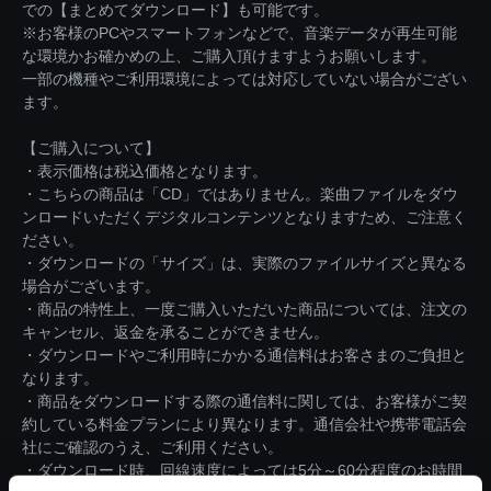
での【まとめてダウンロード】も可能です。
※お客様のPCやスマートフォンなどで、音楽データが再生可能
な環境かお確かめの上、ご購入頂けますようお願いします。
一部の機種やご利用環境によっては対応していない場合がござい
ます。
【ご購入について】
・表示価格は税込価格となります。
・こちらの商品は「CD」ではありません。楽曲ファイルをダウ
ンロードいただくデジタルコンテンツとなりますため、ご注意く
ださい。
・ダウンロードの「サイズ」は、実際のファイルサイズと異なる
場合がございます。
・商品の特性上、一度ご購入いただいた商品については、注文の
キャンセル、返金を承ることができません。
・ダウンロードやご利用時にかかる通信料はお客さまのご負担と
なります。
・商品をダウンロードする際の通信料に関しては、お客様がご契
約している料金プランにより異なります。通信会社や携帯電話会
社にご確認のうえ、ご利用ください。
・ダウンロード時、回線速度によっては5分～60分程度のお時間