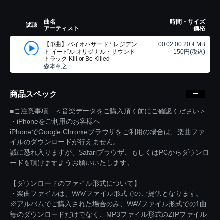
曲名
時間・サイズ
試聴
アーティスト
価格
【単曲】バイオハザード7 レジデン
00:02:00 20.4 MB
ト イービル オリジナル・サウンド
150円(税込)
トラック Kill or Be Killed
森本章之
商品スペック
■ご注意事項 ＜音楽データをご購入頂く前にご確認ください＞
・iPhoneをご利用のお客様へ
iPhoneでGoogle Chromeブラウザをご利用の場合は、楽曲ファ
イルのダウンロードが行えません。
誠に恐れ入りますが、Safariブラウザ、もしくはPCからダウンロ
ードを頂けますようお願いいたします。
【ダウンロードのファイル形式について】
・楽曲ファイルは、WAVファイル形式でのご提供となります。
※アルバムでご購入された場合のみ、WAVファイル形式での1曲
毎のダウンロードだけでなく、MP3ファイル形式のZIPファイル