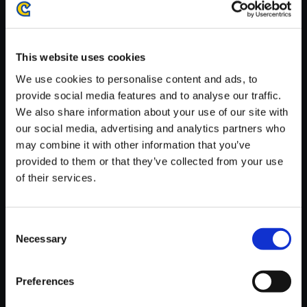
がかかる場合がございます。
※ご購入いただいたファイルのダウンロードの際には、通信環境
が安定しているWifi環境でお試しください。
This website uses cookies
We use cookies to personalise content and ads, to
provide social media features and to analyse our traffic.
We also share information about your use of our site with
our social media, advertising and analytics partners who
【単曲】バイオハザード7 レジ
may combine it with other information that you’ve
デント イービル オリジナル・サ
provided to them or that they’ve collected from your use
ウンドトラック Kill or Be Killed
of their services.
150円
(税込)
7ポイント付与
Consent
Necessary
Selection
Preferences