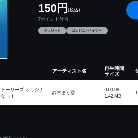
150円
(税込)
7ポイント付与
再生時間
アーティスト名
サイズ
ストーリーズ オリジナ
0:00:08
鈴木まり香
たなっ！
1.42 MB