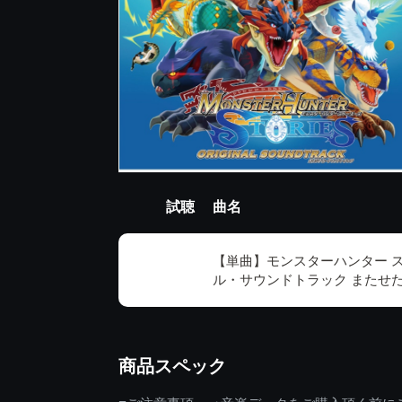
試聴
曲名
【単曲】モンスターハンター 
ル・サウンドトラック またせ
商品スペック