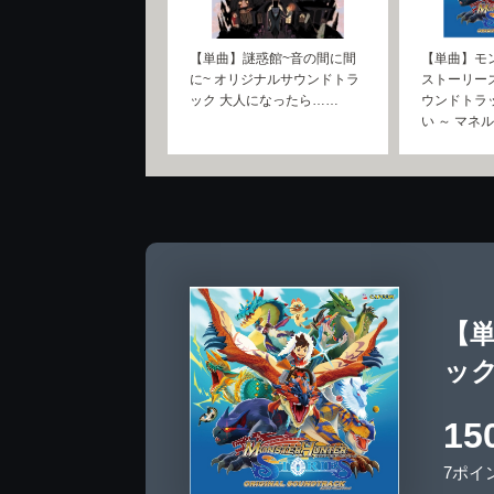
【単曲】謎惑館~音の間に間
【単曲】モ
に~ オリジナルサウンドトラ
ストーリー
ック 大人になったら……
ウンドトラ
い ～ マネ
【
ッ
15
7ポイ