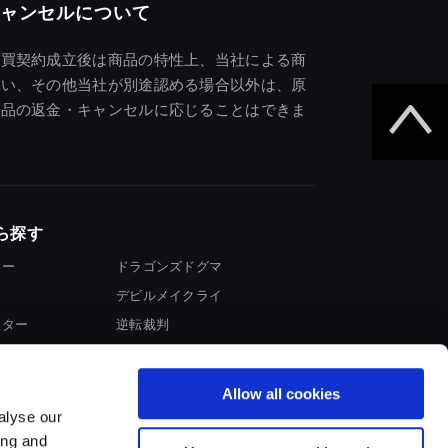
ャンセルについて
売買契約成立後は商品の特性上、当社による商
違い、その他当社が別途認める場合以外は、原
商品の返金・キャンセルに応じることはできま
ら探す
ター
ドラゴンズドグマ
デビルメイクライ
イター
逆転裁判
大神
Allow all cookies
alyse our
ing and