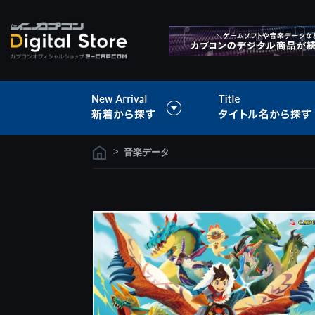
>
音楽データ