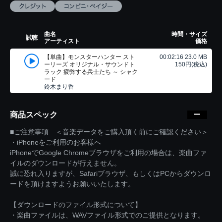
曲名
時間・サイズ
試聴
アーティスト
価格
【単曲】モンスターハンター スト
00:02:16 23.0 MB
ーリーズ オリジナル・サウンドト
150円(税込)
ラック 疲弊する兵士たち ～ シャク
ード
鈴木まり香
商品スペック
■ご注意事項 ＜音楽データをご購入頂く前にご確認ください＞
・iPhoneをご利用のお客様へ
iPhoneでGoogle Chromeブラウザをご利用の場合は、楽曲ファ
イルのダウンロードが行えません。
誠に恐れ入りますが、Safariブラウザ、もしくはPCからダウンロ
ードを頂けますようお願いいたします。
【ダウンロードのファイル形式について】
・楽曲ファイルは、WAVファイル形式でのご提供となります。