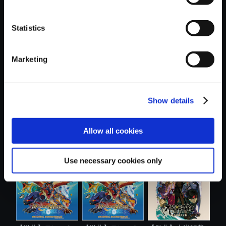
Statistics
おすすめ商品
Marketing
Show details
【単曲】逆転裁判4
【単曲】モンスタ
【単曲】モンスタ
Allow all cookies
オリジナル...
ーハンター ....
ーハンター ....
Use necessary cookies only