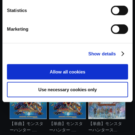
おすすめ商品
Statistics
Marketing
Show details
【単曲】
【単曲】ブレス オ
【単曲】モンスタ
MONSTER
ブ ファイア...
ーハンター ....
HUNTER RISE ...
Allow all cookies
Use necessary cookies only
【単曲】モンスタ
【単曲】モンスタ
【単曲】モンスタ
ーハンター ....
ーハンター ....
ーハンタース...