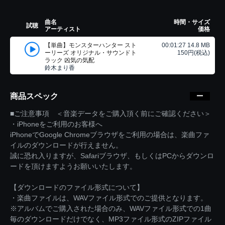
曲名
時間・サイズ
試聴
アーティスト
価格
【単曲】モンスターハンター スト
00:01:27 14.8 MB
ーリーズ オリジナル・サウンドト
150円(税込)
ラック 凶気の気配
鈴木まり香
商品スペック
■ご注意事項 ＜音楽データをご購入頂く前にご確認ください＞
・iPhoneをご利用のお客様へ
iPhoneでGoogle Chromeブラウザをご利用の場合は、楽曲ファ
イルのダウンロードが行えません。
誠に恐れ入りますが、Safariブラウザ、もしくはPCからダウンロ
ードを頂けますようお願いいたします。
【ダウンロードのファイル形式について】
・楽曲ファイルは、WAVファイル形式でのご提供となります。
※アルバムでご購入された場合のみ、WAVファイル形式での1曲
毎のダウンロードだけでなく、MP3ファイル形式のZIPファイル