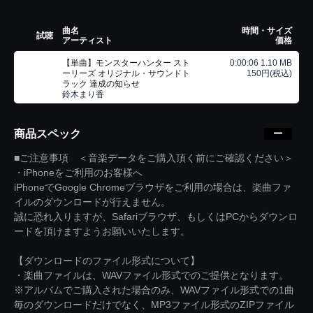
曲名
時間・サイズ
試聴
アーティスト
価格
【単曲】モンスターハンター スト
0:00:06 1.10 MB
ーリーズ オリジナル・サウンドト
150円(税込)
ラック 達成の知らせ
鈴木まり香
商品スペック
■ご注意事項 ＜音楽データをご購入頂く前にご確認ください＞
・iPhoneをご利用のお客様へ
iPhoneでGoogle Chromeブラウザをご利用の場合は、楽曲ファ
イルのダウンロードが行えません。
誠に恐れ入りますが、Safariブラウザ、もしくはPCからダウンロ
ードを頂けますようお願いいたします。
【ダウンロードのファイル形式について】
・楽曲ファイルは、WAVファイル形式でのご提供となります。
※アルバムでご購入された場合のみ、WAVファイル形式での1曲
毎のダウンロードだけでなく、MP3ファイル形式のZIPファイル