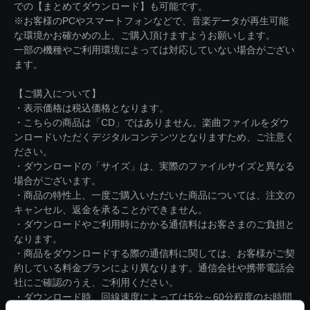
での【まとめてダウンロード】も可能です。
※お客様のPCやスマートフォンなどで、音楽データが再生可能
な環境かお確かめの上、ご購入頂けますようお願いします。
一部の機種やご利用環境によっては対応していない場合がござい
ます。
【ご購入について】
・表示価格は税込価格となります。
・こちらの商品は「CD」ではありません。楽曲ファイルをダウ
ンロードいただくデジタルコンテンツとなりますため、ご注意く
ださい。
・ダウンロードの「サイズ」は、実際のファイルサイズと異なる
場合がございます。
・商品の特性上、一度ご購入いただいた商品については、注文の
キャンセル、返金を承ることができません。
・ダウンロードやご利用時にかかる通信料はお客さまのご負担と
なります。
・商品をダウンロードする際の通信料に関しては、お客様がご契
約している料金プランにより異なります。通信会社や携帯電話会
社にご確認のうえ、ご利用ください。
・ダウンロード時、回線速度によっては5分～60分程度のお時間