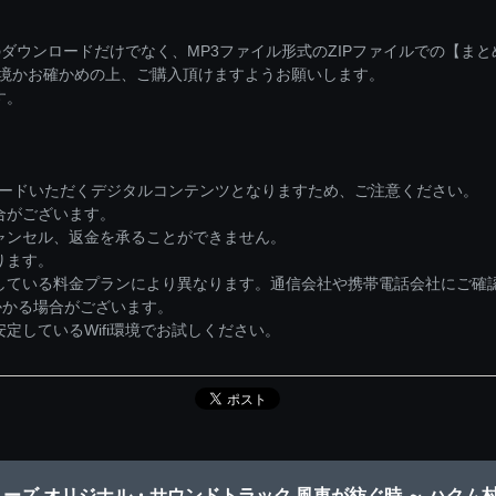
ダウンロードだけでなく、MP3ファイル形式のZIPファイルでの【ま
環境かお確かめの上、ご購入頂けますようお願いします。
す。
ロードいただくデジタルコンテンツとなりますため、ご注意ください。
合がございます。
ャンセル、返金を承ることができません。
ります。
している料金プランにより異なります。通信会社や携帯電話会社にご確
かかる場合がございます。
しているWifi環境でお試しください。
ーズ オリジナル・サウンドトラック 風車が紡ぐ時 ～ ハクム