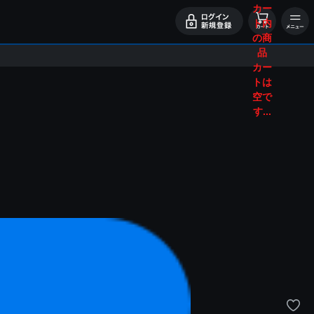
カー
ト内
の商
品
カー
トは
空で
す...