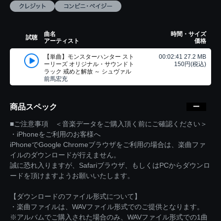
曲名
時間・サイズ
試聴
アーティスト
価格
【単曲】モンスターハンター スト
00:02:41 27.2 MB
ーリーズ オリジナル・サウンドト
150円(税込)
ラック 戒めと解放 ～ シュヴァル
前馬宏充
商品スペック
■ご注意事項 ＜音楽データをご購入頂く前にご確認ください＞
・iPhoneをご利用のお客様へ
iPhoneでGoogle Chromeブラウザをご利用の場合は、楽曲ファ
イルのダウンロードが行えません。
誠に恐れ入りますが、Safariブラウザ、もしくはPCからダウンロ
ードを頂けますようお願いいたします。
【ダウンロードのファイル形式について】
・楽曲ファイルは、WAVファイル形式でのご提供となります。
※アルバムでご購入された場合のみ、WAVファイル形式での1曲