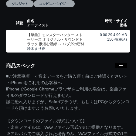
曲名
時間・サイズ
試聴
アーティスト
価格
【単曲】モンスターハンター スト
0:00:29 4.99 MB
ーリーズ オリジナル・サウンドト
150円(税込)
ラック 獣潜む濃緑 ～ バブダの密林
鈴木まり香
商品スペック
■ご注意事項 ＜音楽データをご購入頂く前にご確認ください＞
・iPhoneをご利用のお客様へ
iPhoneでGoogle Chromeブラウザをご利用の場合は、楽曲ファ
イルのダウンロードが行えません。
誠に恐れ入りますが、Safariブラウザ、もしくはPCからダウンロ
ードを頂けますようお願いいたします。
【ダウンロードのファイル形式について】
・楽曲ファイルは、WAVファイル形式でのご提供となります。
※アルバムでご購入された場合のみ、WAVファイル形式での1曲