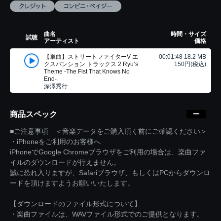
曲名
時間・サイズ
試聴
アーティスト
価格
【単曲】ストリートファイターV エ
00:01:48 18.2 MB
クスパンション トラックス 2 Ryu’s
150円(税込)
Theme -The Fist That Knows No
End-
深澤秀行
商品スペック
■ご注意事項 ＜音楽データをご購入頂く前にご確認ください＞
・iPhoneをご利用のお客様へ
iPhoneでGoogle Chromeブラウザをご利用の場合は、楽曲ファ
イルのダウンロードが行えません。
誠に恐れ入りますが、Safariブラウザ、もしくはPCからダウンロ
ードを頂けますようお願いいたします。
【ダウンロードのファイル形式について】
・楽曲ファイルは、WAVファイル形式でのご提供となります。