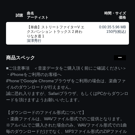
曲名
時間・サイズ
試聴
アーティスト
価格
【単曲】ストリートファイターV エ
0:00:35 5.96 MB
クスパンション トラックス 2 終わ
150円(税込)
りなき道 1
深澤秀行
商品スペック
■ご注意事項 ＜音楽データをご購入頂く前にご確認ください＞
・iPhoneをご利用のお客様へ
iPhoneでGoogle Chromeブラウザをご利用の場合は、楽曲ファ
イルのダウンロードが行えません。
誠に恐れ入りますが、Safariブラウザ、もしくはPCからダウンロ
ードを頂けますようお願いいたします。
【ダウンロードのファイル形式について】
・楽曲ファイルは、WAVファイル形式でのご提供となります。
※アルバムでご購入された場合のみ、WAVファイル形式での1曲
毎のダウンロードだけでなく、MP3ファイル形式のZIPファイル