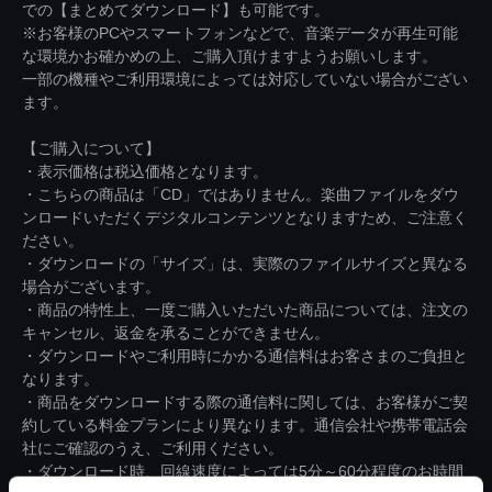
での【まとめてダウンロード】も可能です。
※お客様のPCやスマートフォンなどで、音楽データが再生可能
な環境かお確かめの上、ご購入頂けますようお願いします。
一部の機種やご利用環境によっては対応していない場合がござい
ます。
【ご購入について】
・表示価格は税込価格となります。
・こちらの商品は「CD」ではありません。楽曲ファイルをダウ
ンロードいただくデジタルコンテンツとなりますため、ご注意く
ださい。
・ダウンロードの「サイズ」は、実際のファイルサイズと異なる
場合がございます。
・商品の特性上、一度ご購入いただいた商品については、注文の
キャンセル、返金を承ることができません。
・ダウンロードやご利用時にかかる通信料はお客さまのご負担と
なります。
・商品をダウンロードする際の通信料に関しては、お客様がご契
約している料金プランにより異なります。通信会社や携帯電話会
社にご確認のうえ、ご利用ください。
・ダウンロード時、回線速度によっては5分～60分程度のお時間