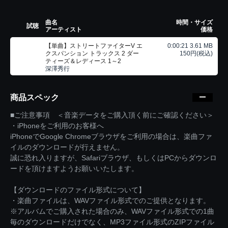
曲名
時間・サイズ
試聴
アーティスト
価格
【単曲】ストリートファイターV エ
0:00:21 3.61 MB
クスパンション トラックス 2 ダー
150円(税込)
ティーズ＆レディース 1～2
深澤秀行
商品スペック
■ご注意事項 ＜音楽データをご購入頂く前にご確認ください＞
・iPhoneをご利用のお客様へ
iPhoneでGoogle Chromeブラウザをご利用の場合は、楽曲ファ
イルのダウンロードが行えません。
誠に恐れ入りますが、Safariブラウザ、もしくはPCからダウンロ
ードを頂けますようお願いいたします。
【ダウンロードのファイル形式について】
・楽曲ファイルは、WAVファイル形式でのご提供となります。
※アルバムでご購入された場合のみ、WAVファイル形式での1曲
毎のダウンロードだけでなく、MP3ファイル形式のZIPファイル