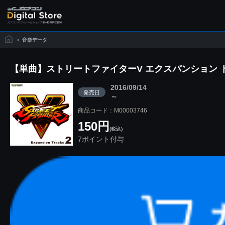
>
音楽データ
【単曲】ストリートファイターV エクスパンション ト
2016/09/14
発売日
～
商品コード：M00003746
150円
(税込)
7ポイント付与