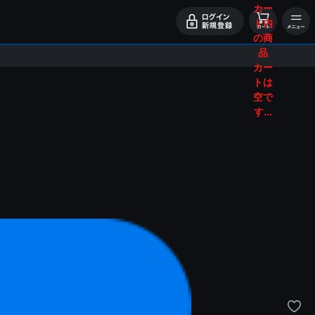
カー
ト内
の商
品
カー
トは
空で
す...