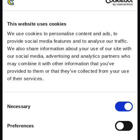
※ご購入いただいたファイルのダウンロードの際には、通信環境
が安定しているWifi環境でお試しください。
This website uses cookies
We use cookies to personalise content and ads, to
provide social media features and to analyse our traffic.
We also share information about your use of our site with
【単曲】ストリートファイター
our social media, advertising and analytics partners who
V エクスパンション トラックス
may combine it with other information that you’ve
2 預言
provided to them or that they’ve collected from your use
of their services.
150円
(税込)
7ポイント付与
Consent
Necessary
Selection
Preferences