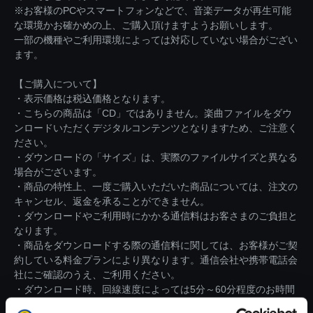
※お客様のPCやスマートフォンなどで、音楽データが再生可能
な環境かお確かめの上、ご購入頂けますようお願いします。
一部の機種やご利用環境によっては対応していない場合がござい
ます。
【ご購入について】
・表示価格は税込価格となります。
・こちらの商品は「CD」ではありません。楽曲ファイルをダウ
ンロードいただくデジタルコンテンツとなりますため、ご注意く
ださい。
・ダウンロードの「サイズ」は、実際のファイルサイズと異なる
場合がございます。
・商品の特性上、一度ご購入いただいた商品については、注文の
キャンセル、返金を承ることができません。
・ダウンロードやご利用時にかかる通信料はお客さまのご負担と
なります。
・商品をダウンロードする際の通信料に関しては、お客様がご契
約している料金プランにより異なります。通信会社や携帯電話会
社にご確認のうえ、ご利用ください。
・ダウンロード時、回線速度によっては5分～60分程度のお時間
がかかる場合がございます。