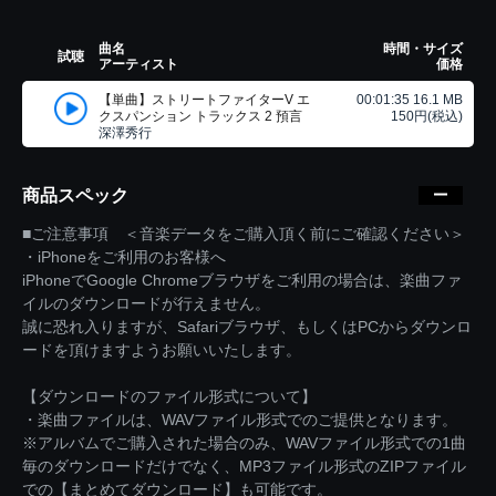
曲名
時間・サイズ
試聴
アーティスト
価格
【単曲】ストリートファイターV エ
00:01:35 16.1 MB
クスパンション トラックス 2 預言
150円(税込)
深澤秀行
商品スペック
■ご注意事項 ＜音楽データをご購入頂く前にご確認ください＞
・iPhoneをご利用のお客様へ
iPhoneでGoogle Chromeブラウザをご利用の場合は、楽曲ファ
イルのダウンロードが行えません。
誠に恐れ入りますが、Safariブラウザ、もしくはPCからダウンロ
ードを頂けますようお願いいたします。
【ダウンロードのファイル形式について】
・楽曲ファイルは、WAVファイル形式でのご提供となります。
※アルバムでご購入された場合のみ、WAVファイル形式での1曲
毎のダウンロードだけでなく、MP3ファイル形式のZIPファイル
での【まとめてダウンロード】も可能です。