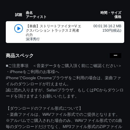
曲名
時間・サイズ
試聴
アーティスト
価格
【単曲】ストリートファイターV エ
00:01:36 16.2 MB
クスパンション トラックス 2 死者
150円(税込)
の力
深澤秀行
商品スペック
■ご注意事項 ＜音楽データをご購入頂く前にご確認ください＞
・iPhoneをご利用のお客様へ
iPhoneでGoogle Chromeブラウザをご利用の場合は、楽曲ファ
イルのダウンロードが行えません。
誠に恐れ入りますが、Safariブラウザ、もしくはPCからダウンロ
ードを頂けますようお願いいたします。
【ダウンロードのファイル形式について】
・楽曲ファイルは、WAVファイル形式でのご提供となります。
※アルバムでご購入された場合のみ、WAVファイル形式での1曲
毎のダウンロードだけでなく、MP3ファイル形式のZIPファイル