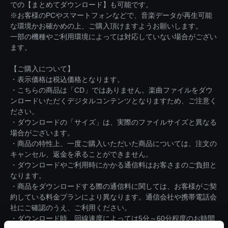
での【まとめてダウンロード】も可能です。
※お客様のPCやスマートフォンなどで、音楽データが再生可能
な環境かお確かめの上、ご購入頂けますようお願いします。
一部の機種やご利用環境によっては対応していない場合がござい
ます。
【ご購入について】
・表示価格は税込価格となります。
・こちらの商品は「CD」ではありません。楽曲ファイルをダウ
ンロードいただくデジタルコンテンツとなりますため、ご注意く
ださい。
・ダウンロードの「サイズ」は、実際のファイルサイズと異なる
場合がございます。
・商品の特性上、一度ご購入いただいた商品については、注文の
キャンセル、返金を承ることができません。
・ダウンロードやご利用時にかかる通信料はお客さまのご負担と
なります。
・商品をダウンロードする際の通信料に関しては、お客様がご契
約している料金プランにより異なります。通信会社や携帯電話会
社にご確認のうえ、ご利用ください。
・ダウンロード時、回線速度によっては5分～60分程度のお時間