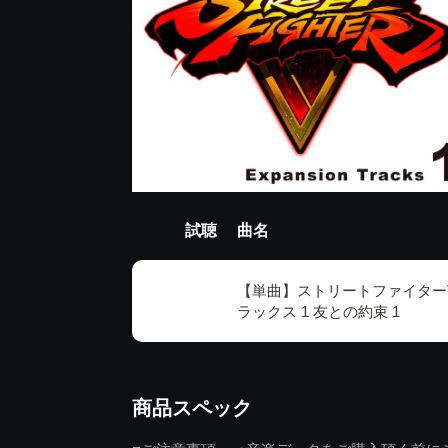
試聴
曲名
【単曲】ストリートファイターV
ラックス 1 友との約束 1
商品スペック