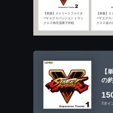
【単曲】ストリートファイタ
【単曲】ス
ーV エクスパンション トラッ
ーV エクス
クス 2 神月流降下作戦
クス 2 友の
【単
の約
15
7ポイ