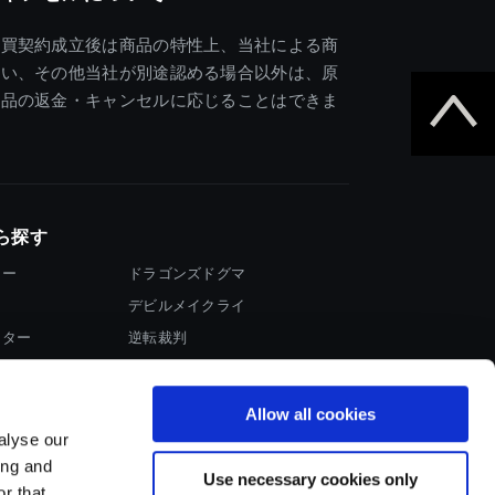
売買契約成立後は商品の特性上、当社による商
違い、その他当社が別途認める場合以外は、原
商品の返金・キャンセルに応じることはできま
ら探す
ター
ドラゴンズドグマ
デビルメイクライ
イター
逆転裁判
大神
Allow all cookies
alyse our
ing and
Use necessary cookies only
r that