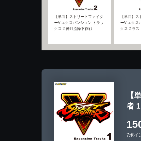
【単曲】ストリートファイタ
【単曲】ス
ーV エクスパンション トラッ
ーV エクス
クス 2 神月流降下作戦
クス 2 ラ
【単
者 1
15
7ポイ