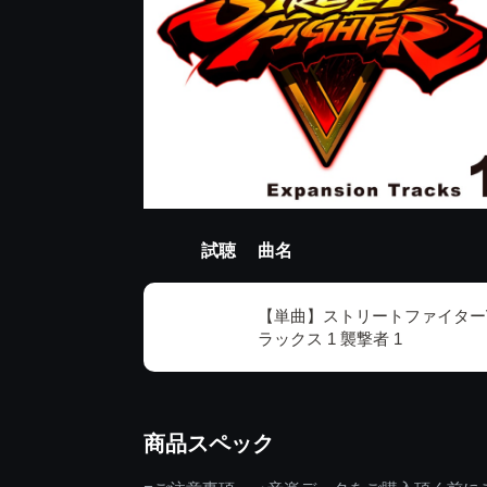
試聴
曲名
【単曲】ストリートファイターV
ラックス 1 襲撃者 1
商品スペック