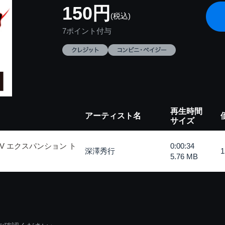
150円
(税込)
7ポイント付与
再生時間
アーティスト名
サイズ
 エクスパンション ト
0:00:34
深澤秀行
5.76 MB