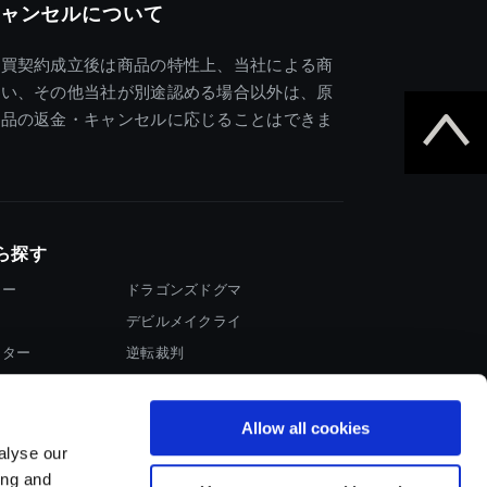
ャンセルについて
売買契約成立後は商品の特性上、当社による商
違い、その他当社が別途認める場合以外は、原
商品の返金・キャンセルに応じることはできま
ら探す
ター
ドラゴンズドグマ
デビルメイクライ
イター
逆転裁判
大神
Allow all cookies
alyse our
ing and