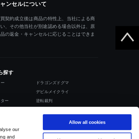
ャンセルについて
売買契約成立後は商品の特性上、当社による商
違い、その他当社が別途認める場合以外は、原
商品の返金・キャンセルに応じることはできま
ら探す
ター
ドラゴンズドグマ
デビルメイクライ
イター
逆転裁判
大神
Allow all cookies
alyse our
ing and