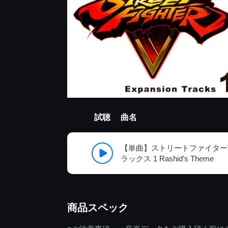
試聴
曲名
【単曲】ストリートファイターV
ラックス 1 Rashid’s Theme
商品スペック