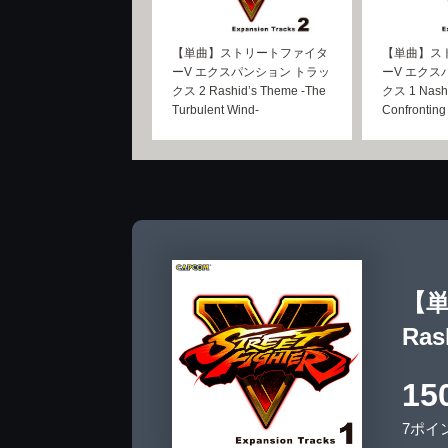
【単曲】ストリートファイタ
【単曲】ス
ーV エクスパンション トラッ
ーV エクス
クス 2 Rashid’s Theme -The
クス 1 Nash’
Turbulent Wind-
Confronting 
【単
Ras
15
7ポイ