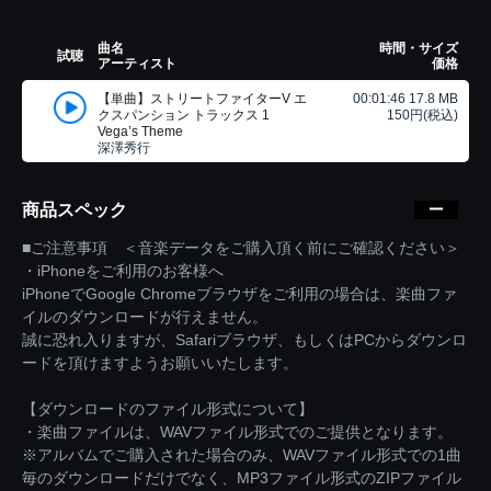
曲名
時間・サイズ
試聴
アーティスト
価格
【単曲】ストリートファイターV エ
00:01:46 17.8 MB
クスパンション トラックス 1
150円(税込)
Vega’s Theme
深澤秀行
商品スペック
■ご注意事項 ＜音楽データをご購入頂く前にご確認ください＞
・iPhoneをご利用のお客様へ
iPhoneでGoogle Chromeブラウザをご利用の場合は、楽曲ファ
イルのダウンロードが行えません。
誠に恐れ入りますが、Safariブラウザ、もしくはPCからダウンロ
ードを頂けますようお願いいたします。
【ダウンロードのファイル形式について】
・楽曲ファイルは、WAVファイル形式でのご提供となります。
※アルバムでご購入された場合のみ、WAVファイル形式での1曲
毎のダウンロードだけでなく、MP3ファイル形式のZIPファイル