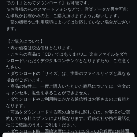
での【まとめてダウンロード】も可能です。
※お客様のPCやスマートフォンなどで、音楽データが再生可能
な環境かお確かめの上、ご購入頂けますようお願いします。
一部の機種やご利用環境によっては対応していない場合がござい
ます。
【ご購入について】
・表示価格は税込価格となります。
・こちらの商品は「CD」ではありません。楽曲ファイルをダウ
ンロードいただくデジタルコンテンツとなりますため、ご注意く
ださい。
・ダウンロードの「サイズ」は、実際のファイルサイズと異なる
場合がございます。
・商品の特性上、一度ご購入いただいた商品については、注文の
キャンセル、返金を承ることができません。
・ダウンロードやご利用時にかかる通信料はお客さまのご負担と
なります。
・商品をダウンロードする際の通信料に関しては、お客様がご契
約している料金プランにより異なります。通信会社や携帯電話会
社にご確認のうえ、ご利用ください。
・ダウンロード時、回線速度によっては5分～60分程度のお時間