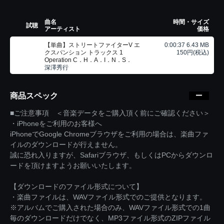
曲名
時間・サイズ
試聴
アーティスト
価格
【単曲】ストリートファイターV エ
0:00:37 6.43 MB
クスパンション トラックス 1
150円(税込)
Operation C．H．A．I．N．S．
深澤秀行
商品スペック
■ご注意事項 ＜音楽データをご購入頂く前にご確認ください＞
・iPhoneをご利用のお客様へ
iPhoneでGoogle Chromeブラウザをご利用の場合は、楽曲ファ
イルのダウンロードが行えません。
誠に恐れ入りますが、Safariブラウザ、もしくはPCからダウンロ
ードを頂けますようお願いいたします。
【ダウンロードのファイル形式について】
・楽曲ファイルは、WAVファイル形式でのご提供となります。
※アルバムでご購入された場合のみ、WAVファイル形式での1曲
毎のダウンロードだけでなく、MP3ファイル形式のZIPファイル