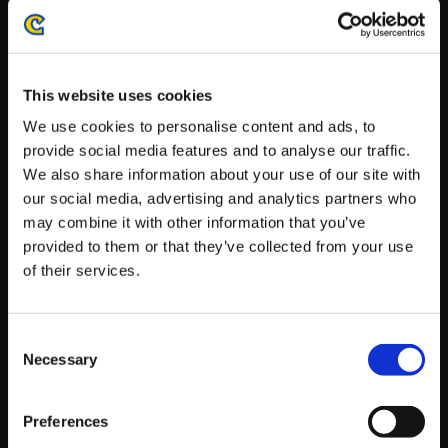
がかかる場合がございます。
※ご購入いただいたファイルのダウンロードの際には、通信環境
が安定しているWifi環境でお試しください。
This website uses cookies
We use cookies to personalise content and ads, to
provide social media features and to analyse our traffic.
We also share information about your use of our site with
【単曲】ストリートファイター
our social media, advertising and analytics partners who
V エクスパンション トラックス
may combine it with other information that you’ve
1 Operation C．H．A．I．N．
provided to them or that they’ve collected from your use
S．
of their services.
150円
(税込)
7ポイント付与
Consent
Necessary
Selection
Preferences