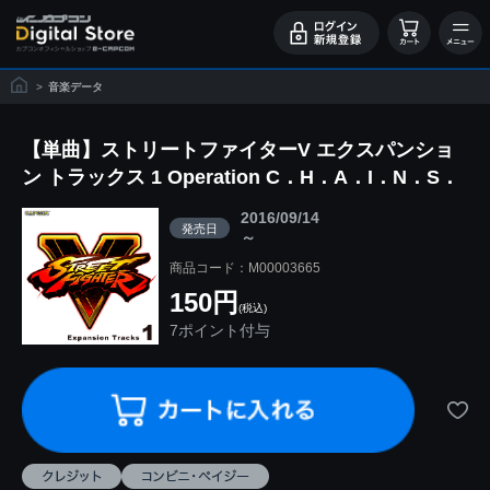
>
音楽データ
【単曲】ストリートファイターV エクスパンショ
ン トラックス 1 Operation C．H．A．I．N．S．
2016/09/14
発売日
～
商品コード：M00003665
150円
(税込)
7ポイント付与