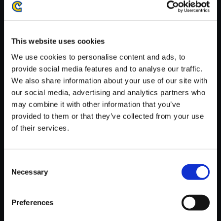
がかかる場合がございます。
※ご購入いただいたファイルのダウンロードの際には、通信環境
が安定しているWifi環境でお試しください。
This website uses cookies
We use cookies to personalise content and ads, to
provide social media features and to analyse our traffic.
We also share information about your use of our site with
our social media, advertising and analytics partners who
【単曲】ストリートファイター
may combine it with other information that you’ve
V エクスパンション トラックス
provided to them or that they’ve collected from your use
1 Shadaloo’s Theme
of their services.
150円
(税込)
7ポイント付与
Consent
Necessary
Selection
Preferences