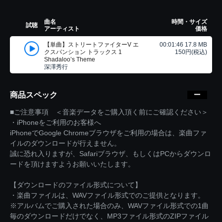
曲名
時間・サイズ
試聴
アーティスト
価格
【単曲】ストリートファイターV エ
00:01:46 17.8 MB
クスパンション トラックス 1
150円(税込)
Shadaloo’s Theme
深澤秀行
商品スペック
■ご注意事項 ＜音楽データをご購入頂く前にご確認ください＞
・iPhoneをご利用のお客様へ
iPhoneでGoogle Chromeブラウザをご利用の場合は、楽曲ファ
イルのダウンロードが行えません。
誠に恐れ入りますが、Safariブラウザ、もしくはPCからダウンロ
ードを頂けますようお願いいたします。
【ダウンロードのファイル形式について】
・楽曲ファイルは、WAVファイル形式でのご提供となります。
※アルバムでご購入された場合のみ、WAVファイル形式での1曲
毎のダウンロードだけでなく、MP3ファイル形式のZIPファイル