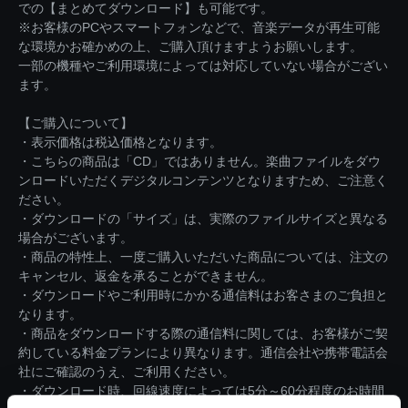
での【まとめてダウンロード】も可能です。
※お客様のPCやスマートフォンなどで、音楽データが再生可能
な環境かお確かめの上、ご購入頂けますようお願いします。
一部の機種やご利用環境によっては対応していない場合がござい
ます。
【ご購入について】
・表示価格は税込価格となります。
・こちらの商品は「CD」ではありません。楽曲ファイルをダウ
ンロードいただくデジタルコンテンツとなりますため、ご注意く
ださい。
・ダウンロードの「サイズ」は、実際のファイルサイズと異なる
場合がございます。
・商品の特性上、一度ご購入いただいた商品については、注文の
キャンセル、返金を承ることができません。
・ダウンロードやご利用時にかかる通信料はお客さまのご負担と
なります。
・商品をダウンロードする際の通信料に関しては、お客様がご契
約している料金プランにより異なります。通信会社や携帯電話会
社にご確認のうえ、ご利用ください。
・ダウンロード時、回線速度によっては5分～60分程度のお時間