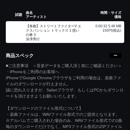
曲名
時間・サイズ
試聴
アーティスト
価格
【単曲】ストリートファイターV エ
0:00:32 5.48 MB
クスパンション トラックス 1 惑い
150円(税込)
の拳 3
深澤秀行
商品スペック
■ご注意事項 ＜音楽データをご購入頂く前にご確認ください＞
・iPhoneをご利用のお客様へ
iPhoneでGoogle Chromeブラウザをご利用の場合は、楽曲ファ
イルのダウンロードが行えません。
誠に恐れ入りますが、Safariブラウザ、もしくはPCからダウンロ
ードを頂けますようお願いいたします。
【ダウンロードのファイル形式について】
・楽曲ファイルは、WAVファイル形式でのご提供となります。
※アルバムでご購入された場合のみ、WAVファイル形式での1曲
毎のダウンロードだけでなく、MP3ファイル形式のZIPファイル