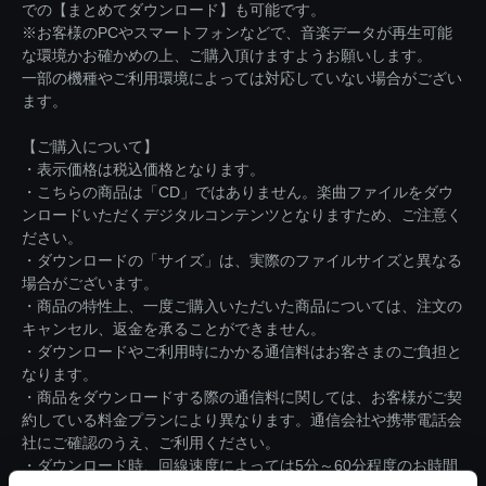
での【まとめてダウンロード】も可能です。
※お客様のPCやスマートフォンなどで、音楽データが再生可能
な環境かお確かめの上、ご購入頂けますようお願いします。
一部の機種やご利用環境によっては対応していない場合がござい
ます。
【ご購入について】
・表示価格は税込価格となります。
・こちらの商品は「CD」ではありません。楽曲ファイルをダウ
ンロードいただくデジタルコンテンツとなりますため、ご注意く
ださい。
・ダウンロードの「サイズ」は、実際のファイルサイズと異なる
場合がございます。
・商品の特性上、一度ご購入いただいた商品については、注文の
キャンセル、返金を承ることができません。
・ダウンロードやご利用時にかかる通信料はお客さまのご負担と
なります。
・商品をダウンロードする際の通信料に関しては、お客様がご契
約している料金プランにより異なります。通信会社や携帯電話会
社にご確認のうえ、ご利用ください。
・ダウンロード時、回線速度によっては5分～60分程度のお時間