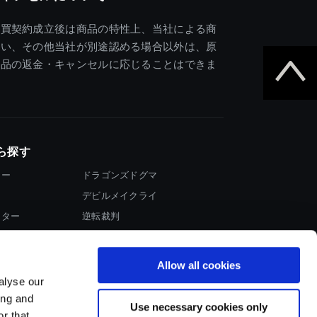
売買契約成立後は商品の特性上、当社による商
違い、その他当社が別途認める場合以外は、原
商品の返金・キャンセルに応じることはできま
ら探す
ター
ドラゴンズドグマ
デビルメイクライ
イター
逆転裁判
大神
Allow all cookies
alyse our
ing and
Use necessary cookies only
r that