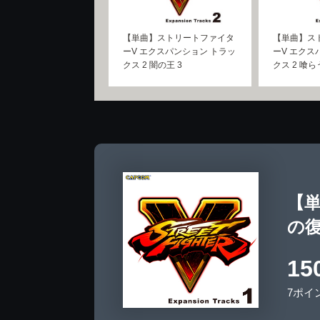
【単曲】ストリートファイタ
【単曲】ス
ーV エクスパンション トラッ
ーV エクス
クス 2 闇の王 3
クス 2 喰
【単
の復
15
7ポイ