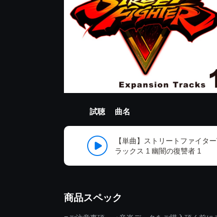
試聴
曲名
【単曲】ストリートファイターV
ラックス 1 幽闇の復讐者 1
商品スペック