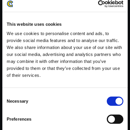
がかかる場合がございます。
※ご購入いただいたファイルのダウンロードの際には、通信環境
が安定しているWifi環境でお試しください。
This website uses cookies
We use cookies to personalise content and ads, to
provide social media features and to analyse our traffic.
We also share information about your use of our site with
our social media, advertising and analytics partners who
【単曲】ブレス オブ ファイア3
may combine it with other information that you’ve
サウンドコレクション Pure Ag
provided to them or that they’ve collected from your use
ain ～Staff Roll～
of their services.
150円
(税込)
7ポイント付与
Consent
Necessary
Selection
Preferences