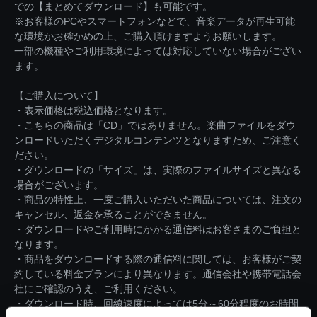
での【まとめてダウンロード】も可能です。
※お客様のPCやスマートフォンなどで、音楽データが再生可能
な環境かお確かめの上、ご購入頂けますようお願いします。
一部の機種やご利用環境によっては対応していない場合がござい
ます。
【ご購入について】
・表示価格は税込価格となります。
・こちらの商品は「CD」ではありません。楽曲ファイルをダウ
ンロードいただくデジタルコンテンツとなりますため、ご注意く
ださい。
・ダウンロードの「サイズ」は、実際のファイルサイズと異なる
場合がございます。
・商品の特性上、一度ご購入いただいた商品については、注文の
キャンセル、返金を承ることができません。
・ダウンロードやご利用時にかかる通信料はお客さまのご負担と
なります。
・商品をダウンロードする際の通信料に関しては、お客様がご契
約している料金プランにより異なります。通信会社や携帯電話会
社にご確認のうえ、ご利用ください。
・ダウンロード時、回線速度によっては5分～60分程度のお時間