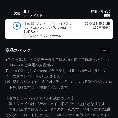
曲名
時間・サイズ
試聴
アーティスト
価格
【単曲】ブレス オブ ファイア3 サ
00:04:33 45.9 MB
ウンドコレクション Pure Again ～
150円(税込)
Staff Roll～
カプコン・サウンドチーム
商品スペック
■ご注意事項 ＜音楽データをご購入頂く前にご確認ください＞
・iPhoneをご利用のお客様へ
iPhoneでGoogle Chromeブラウザをご利用の場合は、楽曲ファ
イルのダウンロードが行えません。
誠に恐れ入りますが、Safariブラウザ、もしくはPCからダウンロ
ードを頂けますようお願いいたします。
【ダウンロードのファイル形式について】
・楽曲ファイルは、WAVファイル形式でのご提供となります。
※アルバムでご購入された場合のみ、WAVファイル形式での1曲
毎のダウンロードだけでなく、MP3ファイル形式のZIPファイル