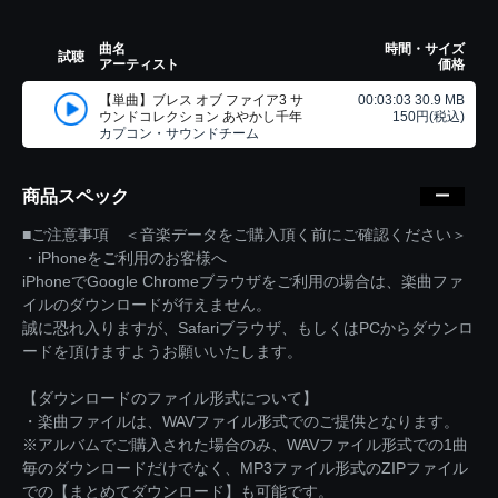
曲名
時間・サイズ
試聴
アーティスト
価格
【単曲】ブレス オブ ファイア3 サ
00:03:03 30.9 MB
ウンドコレクション あやかし千年
150円(税込)
カプコン・サウンドチーム
商品スペック
■ご注意事項 ＜音楽データをご購入頂く前にご確認ください＞
・iPhoneをご利用のお客様へ
iPhoneでGoogle Chromeブラウザをご利用の場合は、楽曲ファ
イルのダウンロードが行えません。
誠に恐れ入りますが、Safariブラウザ、もしくはPCからダウンロ
ードを頂けますようお願いいたします。
【ダウンロードのファイル形式について】
・楽曲ファイルは、WAVファイル形式でのご提供となります。
※アルバムでご購入された場合のみ、WAVファイル形式での1曲
毎のダウンロードだけでなく、MP3ファイル形式のZIPファイル
での【まとめてダウンロード】も可能です。