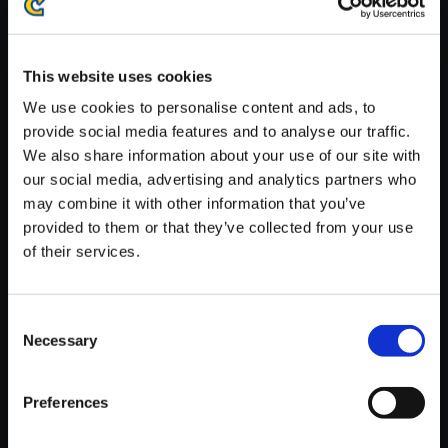
※ご購入いただいたファイルのダウンロードの際には、通信環境
が安定しているWifi環境でお試しください。
This website uses cookies
We use cookies to personalise content and ads, to
provide social media features and to analyse our traffic.
We also share information about your use of our site with
【単曲】ブレス オブ ファイア3
our social media, advertising and analytics partners who
サウンドコレクション あやかし
may combine it with other information that you’ve
千年
provided to them or that they’ve collected from your use
of their services.
150円
(税込)
7ポイント付与
Consent
Necessary
Selection
Preferences