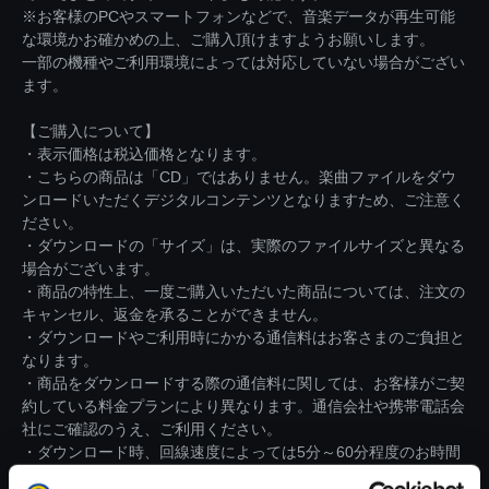
※お客様のPCやスマートフォンなどで、音楽データが再生可能
な環境かお確かめの上、ご購入頂けますようお願いします。
一部の機種やご利用環境によっては対応していない場合がござい
ます。
【ご購入について】
・表示価格は税込価格となります。
・こちらの商品は「CD」ではありません。楽曲ファイルをダウ
ンロードいただくデジタルコンテンツとなりますため、ご注意く
ださい。
・ダウンロードの「サイズ」は、実際のファイルサイズと異なる
場合がございます。
・商品の特性上、一度ご購入いただいた商品については、注文の
キャンセル、返金を承ることができません。
・ダウンロードやご利用時にかかる通信料はお客さまのご負担と
なります。
・商品をダウンロードする際の通信料に関しては、お客様がご契
約している料金プランにより異なります。通信会社や携帯電話会
社にご確認のうえ、ご利用ください。
・ダウンロード時、回線速度によっては5分～60分程度のお時間
がかかる場合がございます。