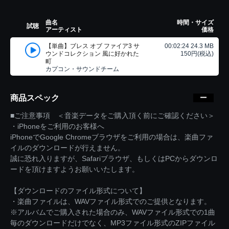
曲名
時間・サイズ
試聴
アーティスト
価格
【単曲】ブレス オブ ファイア3 サ
00:02:24 24.3 MB
ウンドコレクション 風に好かれた
150円(税込)
町
カプコン・サウンドチーム
商品スペック
■ご注意事項 ＜音楽データをご購入頂く前にご確認ください＞
・iPhoneをご利用のお客様へ
iPhoneでGoogle Chromeブラウザをご利用の場合は、楽曲ファ
イルのダウンロードが行えません。
誠に恐れ入りますが、Safariブラウザ、もしくはPCからダウンロ
ードを頂けますようお願いいたします。
【ダウンロードのファイル形式について】
・楽曲ファイルは、WAVファイル形式でのご提供となります。
※アルバムでご購入された場合のみ、WAVファイル形式での1曲
毎のダウンロードだけでなく、MP3ファイル形式のZIPファイル