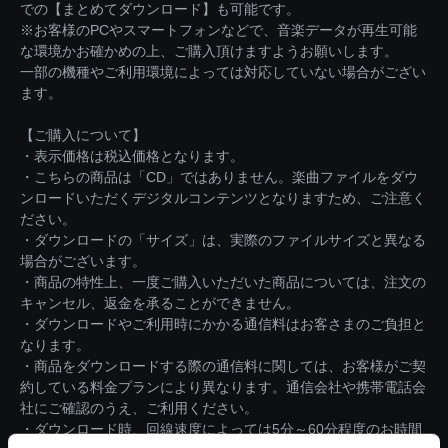
での【まとめてダウンロード】も可能です。
※お客様のPCやスマートフォンなどで、音楽データが再生可能
な環境かお確かめの上、ご購入頂けますようお願いします。
一部の機種やご利用環境によっては対応していない場合がござい
ます。
【ご購入について】
・表示価格は税込価格となります。
・こちらの商品は「CD」ではありません。楽曲ファイルをダウ
ンロードいただくデジタルコンテンツとなりますため、ご注意く
ださい。
・ダウンロードの「サイズ」は、実際のファイルサイズと異なる
場合がございます。
・商品の特性上、一度ご購入いただいた商品については、注文の
キャンセル、返金を承ることができません。
・ダウンロードやご利用時にかかる通信料はお客さまのご負担と
なります。
・商品をダウンロードする際の通信料に関しては、お客様がご契
約している料金プランにより異なります。通信会社や携帯電話会
社にご確認のうえ、ご利用ください。
・ダウンロード時、回線速度によっては5分～60分程度のお時間