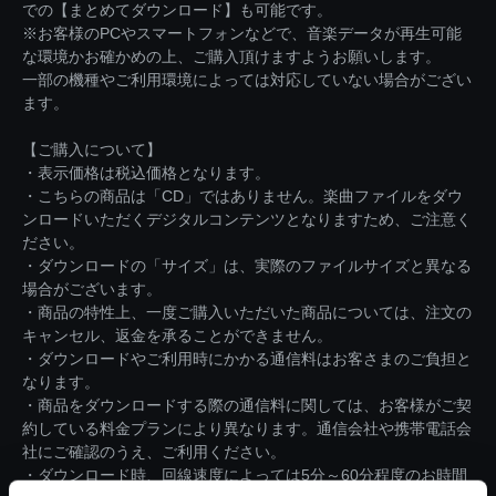
での【まとめてダウンロード】も可能です。
※お客様のPCやスマートフォンなどで、音楽データが再生可能
な環境かお確かめの上、ご購入頂けますようお願いします。
一部の機種やご利用環境によっては対応していない場合がござい
ます。
【ご購入について】
・表示価格は税込価格となります。
・こちらの商品は「CD」ではありません。楽曲ファイルをダウ
ンロードいただくデジタルコンテンツとなりますため、ご注意く
ださい。
・ダウンロードの「サイズ」は、実際のファイルサイズと異なる
場合がございます。
・商品の特性上、一度ご購入いただいた商品については、注文の
キャンセル、返金を承ることができません。
・ダウンロードやご利用時にかかる通信料はお客さまのご負担と
なります。
・商品をダウンロードする際の通信料に関しては、お客様がご契
約している料金プランにより異なります。通信会社や携帯電話会
社にご確認のうえ、ご利用ください。
・ダウンロード時、回線速度によっては5分～60分程度のお時間