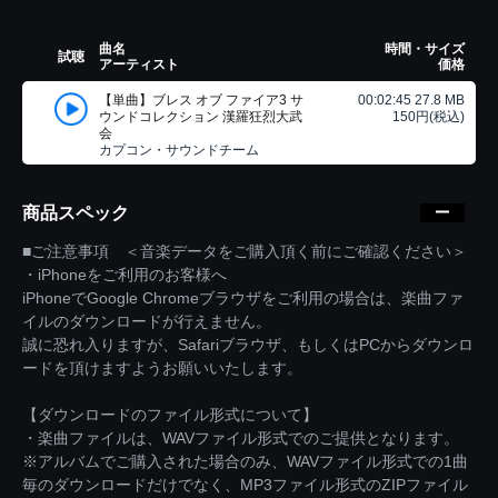
曲名
時間・サイズ
試聴
アーティスト
価格
【単曲】ブレス オブ ファイア3 サ
00:02:45 27.8 MB
ウンドコレクション 漢羅狂烈大武
150円(税込)
会
カプコン・サウンドチーム
商品スペック
■ご注意事項 ＜音楽データをご購入頂く前にご確認ください＞
・iPhoneをご利用のお客様へ
iPhoneでGoogle Chromeブラウザをご利用の場合は、楽曲ファ
イルのダウンロードが行えません。
誠に恐れ入りますが、Safariブラウザ、もしくはPCからダウンロ
ードを頂けますようお願いいたします。
【ダウンロードのファイル形式について】
・楽曲ファイルは、WAVファイル形式でのご提供となります。
※アルバムでご購入された場合のみ、WAVファイル形式での1曲
毎のダウンロードだけでなく、MP3ファイル形式のZIPファイル