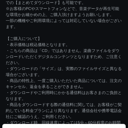
での【まとめてダウンロード】も可能です。
※お客様のPCやスマートフォンなどで、音楽データが再生可能
な環境かお確かめの上、ご購入頂けますようお願いします。
一部の機種やご利用環境によっては対応していない場合がござい
ます。
【ご購入について】
・表示価格は税込価格となります。
・こちらの商品は「CD」ではありません。楽曲ファイルをダウ
ンロードいただくデジタルコンテンツとなりますため、ご注意く
ださい。
・ダウンロードの「サイズ」は、実際のファイルサイズと異なる
場合がございます。
・商品の特性上、一度ご購入いただいた商品については、注文の
キャンセル、返金を承ることができません。
・ダウンロードやご利用時にかかる通信料はお客さまのご負担と
なります。
・商品をダウンロードする際の通信料に関しては、お客様がご契
約している料金プランにより異なります。通信会社や携帯電話会
社にご確認のうえ、ご利用ください。
・ダウンロード時、回線速度によっては5分～60分程度のお時間