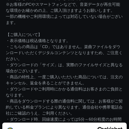
※お客様のPCやスマートフォンなどで、音楽データが再生可能
な環境かお確かめの上、ご購入頂けますようお願いします。
一部の機種やご利用環境によっては対応していない場合がござい
ます。
【ご購入について】
・表示価格は税込価格となります。
・こちらの商品は「CD」ではありません。楽曲ファイルをダウ
ンロードいただくデジタルコンテンツとなりますため、ご注意く
ださい。
・ダウンロードの「サイズ」は、実際のファイルサイズと異なる
場合がございます。
・商品の特性上、一度ご購入いただいた商品については、注文の
キャンセル、返金を承ることができません。
・ダウンロードやご利用時にかかる通信料はお客さまのご負担と
なります。
・商品をダウンロードする際の通信料に関しては、お客様がご契
約している料金プランにより異なります。通信会社や携帯電話会
社にご確認のうえ、ご利用ください。
・ダウンロード時、回線速度によっては5分～60分程度のお時間
がかかる場合がございます。