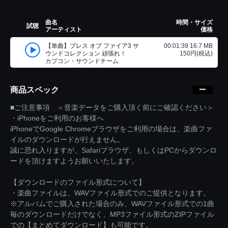
曲名
時間・サイズ
試聴
アーティスト
価格
【単曲】ブレス オブ ファイア3 サ
00:01:39 16.7 MB
ウンドコレクション 頑張れ！
150円(税込)
カプコン・サウンドチーム
商品スペック
■ご注意事項 ＜音楽データをご購入頂く前にご確認ください＞
・iPhoneをご利用のお客様へ
iPhoneでGoogle Chromeブラウザをご利用の場合は、楽曲ファ
イルのダウンロードが行えません。
誠に恐れ入りますが、Safariブラウザ、もしくはPCからダウンロ
ードを頂けますようお願いいたします。
【ダウンロードのファイル形式について】
・楽曲ファイルは、WAVファイル形式でのご提供となります。
※アルバムでご購入された場合のみ、WAVファイル形式での1曲
毎のダウンロードだけでなく、MP3ファイル形式のZIPファイル
での【まとめてダウンロード】も可能です。