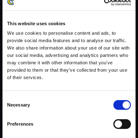
※ご購入いただいたファイルのダウンロードの際には、通信環境
が安定しているWifi環境でお試しください。
This website uses cookies
We use cookies to personalise content and ads, to
provide social media features and to analyse our traffic.
We also share information about your use of our site with
【単曲】ブレス オブ ファイア3
our social media, advertising and analytics partners who
サウンドコレクション 頑張れ！
may combine it with other information that you’ve
provided to them or that they’ve collected from your use
150円
(税込)
of their services.
7ポイント付与
Consent
Necessary
Selection
Preferences