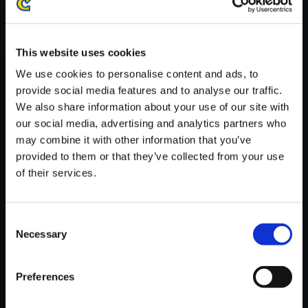
※ご購入いただいたファイルのダウンロードの際には、通信環境
が安定しているWifi環境でお試しください。
This website uses cookies
We use cookies to personalise content and ads, to
provide social media features and to analyse our traffic.
We also share information about your use of our site with
【単曲】ブレス オブ ファイア2
our social media, advertising and analytics partners who
サウンドコレクション 致死量
may combine it with other information that you’ve
provided to them or that they’ve collected from your use
150円
(税込)
of their services.
7ポイント付与
Consent
Necessary
Selection
Preferences