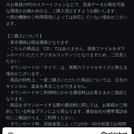
※お客様のPCやスマートフォンなどで、音楽データが再生可能
な環境かお確かめの上、ご購入頂けますようお願いします。
一部の機種やご利用環境によっては対応していない場合がござい
ます。
【ご購入について】
・表示価格は税込価格となります。
・こちらの商品は「CD」ではありません。楽曲ファイルをダウ
ンロードいただくデジタルコンテンツとなりますため、ご注意く
ださい。
・ダウンロードの「サイズ」は、実際のファイルサイズと異なる
場合がございます。
・商品の特性上、一度ご購入いただいた商品については、注文の
キャンセル、返金を承ることができません。
・ダウンロードやご利用時にかかる通信料はお客さまのご負担と
なります。
・商品をダウンロードする際の通信料に関しては、お客様がご契
約している料金プランにより異なります。通信会社や携帯電話会
社にご確認のうえ、ご利用ください。
・ダウンロード時、回線速度によっては5分～60分程度のお時間
がかかる場合がございます。