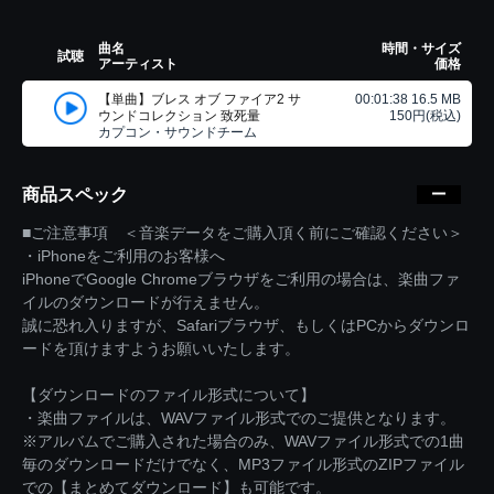
曲名
時間・サイズ
試聴
アーティスト
価格
【単曲】ブレス オブ ファイア2 サ
00:01:38 16.5 MB
ウンドコレクション 致死量
150円(税込)
カプコン・サウンドチーム
商品スペック
■ご注意事項 ＜音楽データをご購入頂く前にご確認ください＞
・iPhoneをご利用のお客様へ
iPhoneでGoogle Chromeブラウザをご利用の場合は、楽曲ファ
イルのダウンロードが行えません。
誠に恐れ入りますが、Safariブラウザ、もしくはPCからダウンロ
ードを頂けますようお願いいたします。
【ダウンロードのファイル形式について】
・楽曲ファイルは、WAVファイル形式でのご提供となります。
※アルバムでご購入された場合のみ、WAVファイル形式での1曲
毎のダウンロードだけでなく、MP3ファイル形式のZIPファイル
での【まとめてダウンロード】も可能です。