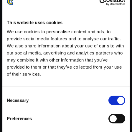
※ご購入いただいたファイルのダウンロードの際には、通信環境
が安定しているWifi環境でお試しください。
This website uses cookies
We use cookies to personalise content and ads, to
provide social media features and to analyse our traffic.
We also share information about your use of our site with
【単曲】ブレス オブ ファイア2
our social media, advertising and analytics partners who
サウンドコレクション くじら ら
may combine it with other information that you’ve
らら
provided to them or that they’ve collected from your use
of their services.
150円
(税込)
7ポイント付与
Consent
Necessary
Selection
Preferences