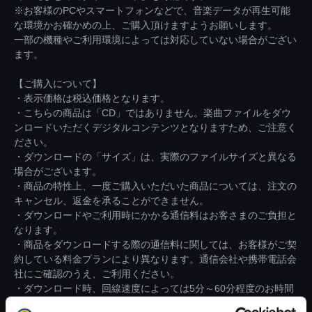
※お客様のPCやスマートフォンなどで、音楽データが再生可能
な環境かお確かめの上、ご購入頂けますようお願いします。
一部の機種やご利用環境によっては対応していない場合がござい
ます。
【ご購入について】
・表示価格は税込価格となります。
・こちらの商品は「CD」ではありません。楽曲ファイルをダウ
ンロードいただくデジタルコンテンツとなりますため、ご注意く
ださい。
・ダウンロードの「サイズ」は、実際のファイルサイズと異なる
場合がございます。
・商品の特性上、一度ご購入いただいた商品については、注文の
キャンセル、返金を承ることができません。
・ダウンロードやご利用時にかかる通信料はお客さまのご負担と
なります。
・商品をダウンロードする際の通信料に関しては、お客様がご契
約している料金プランにより異なります。通信会社や携帯電話会
社にご確認のうえ、ご利用ください。
・ダウンロード時、回線速度によっては5分～60分程度のお時間
がかかる場合がございます。