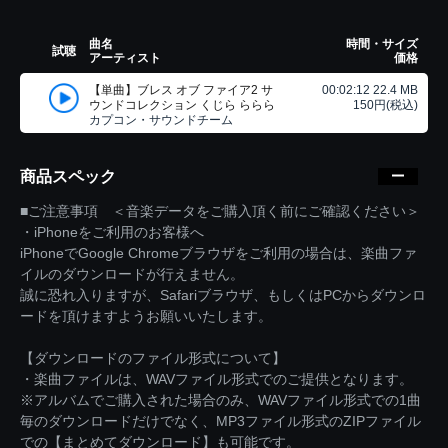
曲名
時間・サイズ
試聴
アーティスト
価格
【単曲】ブレス オブ ファイア2 サ
00:02:12 22.4 MB
ウンドコレクション くじら ららら
150円(税込)
カプコン・サウンドチーム
商品スペック
■ご注意事項 ＜音楽データをご購入頂く前にご確認ください＞
・iPhoneをご利用のお客様へ
iPhoneでGoogle Chromeブラウザをご利用の場合は、楽曲ファ
イルのダウンロードが行えません。
誠に恐れ入りますが、Safariブラウザ、もしくはPCからダウンロ
ードを頂けますようお願いいたします。
【ダウンロードのファイル形式について】
・楽曲ファイルは、WAVファイル形式でのご提供となります。
※アルバムでご購入された場合のみ、WAVファイル形式での1曲
毎のダウンロードだけでなく、MP3ファイル形式のZIPファイル
での【まとめてダウンロード】も可能です。