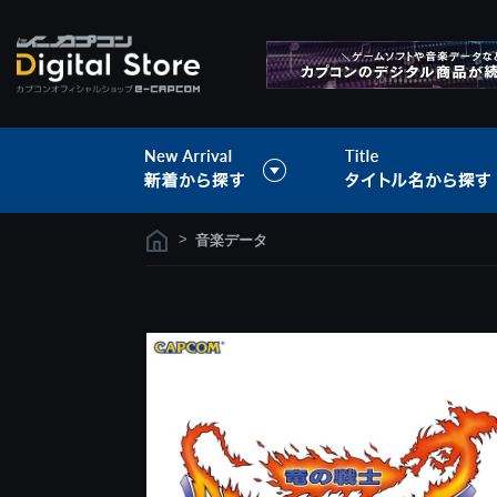
>
音楽データ