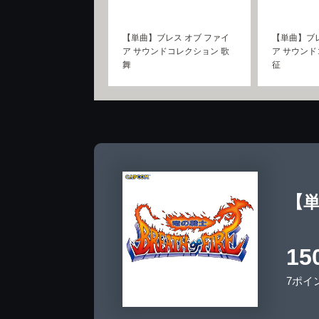
【単曲】ブレス オブ ファイ
【単曲】ブレ
ア サウンドコレクション 歌
ア サウンド
舞
征
【単
15
7ポイ