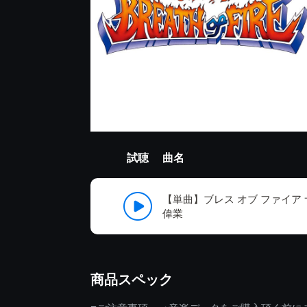
試聴
曲名
【単曲】ブレス オブ ファイア
偉業
商品スペック