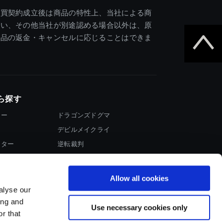
売買契約成立後は商品の特性上、当社による商
違い、その他当社が別途認める場合以外は、原
商品の返金・キャンセルに応じることはできま
ら探す
ター
ドラゴンズドグマ
デビルメイクライ
イター
逆転裁判
大神
Allow all cookies
alyse our
ing and
Use necessary cookies only
r that