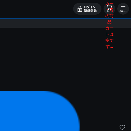
カー
ト内
の商
品
カー
トは
空で
す...