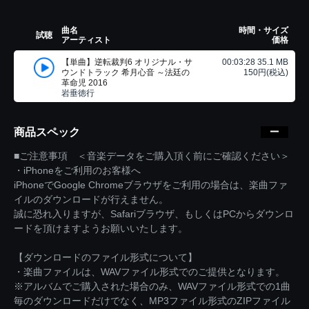
曲名
時間・サイズ
試聴
アーティスト
価格
【単曲】逆転裁判6 オリジナル・サ
00:03:28 35.1 MB
ウンドトラック 希月心音 ～法廷の
150円(税込)
革命児 2016
岩垂徳行
商品スペック
■ご注意事項 ＜音楽データをご購入頂く前にご確認ください＞
・iPhoneをご利用のお客様へ
iPhoneでGoogle Chromeブラウザをご利用の場合は、楽曲ファ
イルのダウンロードが行えません。
誠に恐れ入りますが、Safariブラウザ、もしくはPCからダウンロ
ードを頂けますようお願いいたします。
【ダウンロードのファイル形式について】
・楽曲ファイルは、WAVファイル形式でのご提供となります。
※アルバムでご購入された場合のみ、WAVファイル形式での1曲
毎のダウンロードだけでなく、MP3ファイル形式のZIPファイル