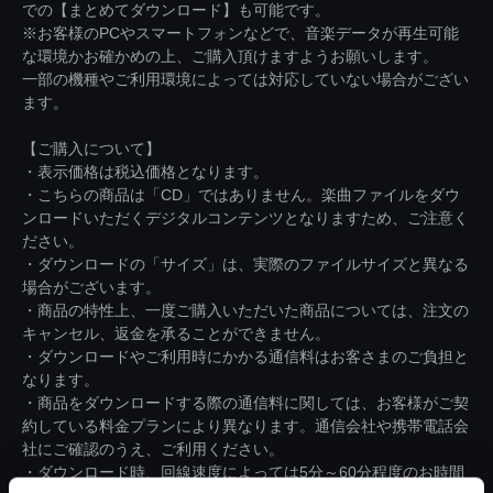
での【まとめてダウンロード】も可能です。
※お客様のPCやスマートフォンなどで、音楽データが再生可能
な環境かお確かめの上、ご購入頂けますようお願いします。
一部の機種やご利用環境によっては対応していない場合がござい
ます。
【ご購入について】
・表示価格は税込価格となります。
・こちらの商品は「CD」ではありません。楽曲ファイルをダウ
ンロードいただくデジタルコンテンツとなりますため、ご注意く
ださい。
・ダウンロードの「サイズ」は、実際のファイルサイズと異なる
場合がございます。
・商品の特性上、一度ご購入いただいた商品については、注文の
キャンセル、返金を承ることができません。
・ダウンロードやご利用時にかかる通信料はお客さまのご負担と
なります。
・商品をダウンロードする際の通信料に関しては、お客様がご契
約している料金プランにより異なります。通信会社や携帯電話会
社にご確認のうえ、ご利用ください。
・ダウンロード時、回線速度によっては5分～60分程度のお時間