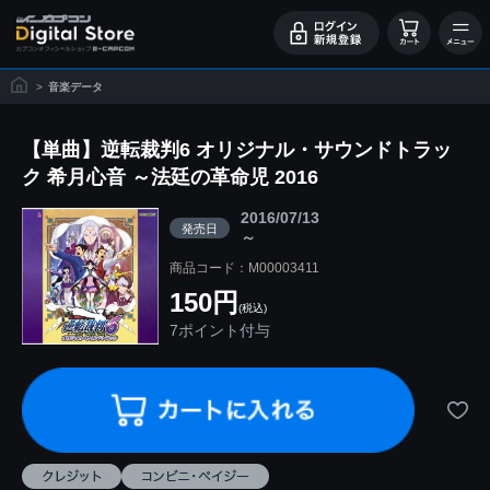
>
音楽データ
【単曲】逆転裁判6 オリジナル・サウンドトラッ
ク 希月心音 ～法廷の革命児 2016
2016/07/13
発売日
～
商品コード：M00003411
150円
(税込)
7ポイント付与