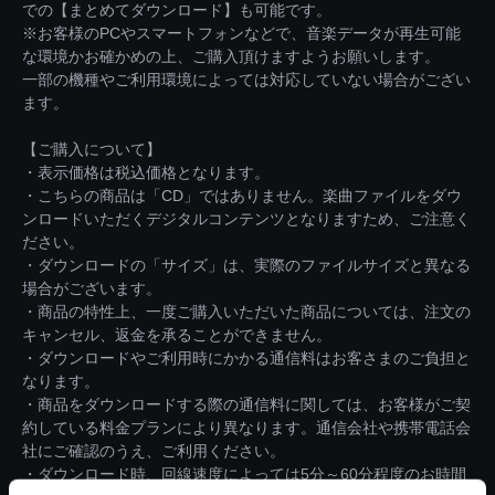
での【まとめてダウンロード】も可能です。
※お客様のPCやスマートフォンなどで、音楽データが再生可能
な環境かお確かめの上、ご購入頂けますようお願いします。
一部の機種やご利用環境によっては対応していない場合がござい
ます。
【ご購入について】
・表示価格は税込価格となります。
・こちらの商品は「CD」ではありません。楽曲ファイルをダウ
ンロードいただくデジタルコンテンツとなりますため、ご注意く
ださい。
・ダウンロードの「サイズ」は、実際のファイルサイズと異なる
場合がございます。
・商品の特性上、一度ご購入いただいた商品については、注文の
キャンセル、返金を承ることができません。
・ダウンロードやご利用時にかかる通信料はお客さまのご負担と
なります。
・商品をダウンロードする際の通信料に関しては、お客様がご契
約している料金プランにより異なります。通信会社や携帯電話会
社にご確認のうえ、ご利用ください。
・ダウンロード時、回線速度によっては5分～60分程度のお時間