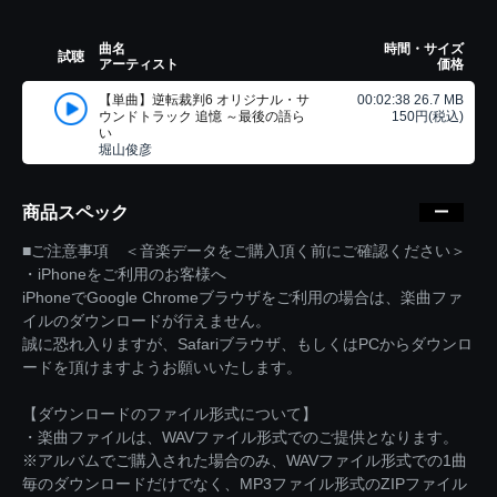
曲名
時間・サイズ
試聴
アーティスト
価格
【単曲】逆転裁判6 オリジナル・サ
00:02:38 26.7 MB
ウンドトラック 追憶 ～最後の語ら
150円(税込)
い
堀山俊彦
商品スペック
■ご注意事項 ＜音楽データをご購入頂く前にご確認ください＞
・iPhoneをご利用のお客様へ
iPhoneでGoogle Chromeブラウザをご利用の場合は、楽曲ファ
イルのダウンロードが行えません。
誠に恐れ入りますが、Safariブラウザ、もしくはPCからダウンロ
ードを頂けますようお願いいたします。
【ダウンロードのファイル形式について】
・楽曲ファイルは、WAVファイル形式でのご提供となります。
※アルバムでご購入された場合のみ、WAVファイル形式での1曲
毎のダウンロードだけでなく、MP3ファイル形式のZIPファイル