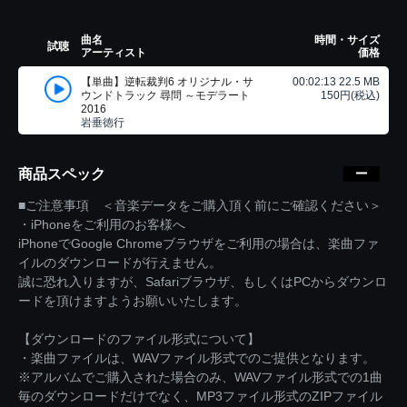
曲名
時間・サイズ
試聴
アーティスト
価格
【単曲】逆転裁判6 オリジナル・サ
00:02:13 22.5 MB
ウンドトラック 尋問 ～モデラート
150円(税込)
2016
岩垂徳行
商品スペック
■ご注意事項 ＜音楽データをご購入頂く前にご確認ください＞
・iPhoneをご利用のお客様へ
iPhoneでGoogle Chromeブラウザをご利用の場合は、楽曲ファ
イルのダウンロードが行えません。
誠に恐れ入りますが、Safariブラウザ、もしくはPCからダウンロ
ードを頂けますようお願いいたします。
【ダウンロードのファイル形式について】
・楽曲ファイルは、WAVファイル形式でのご提供となります。
※アルバムでご購入された場合のみ、WAVファイル形式での1曲
毎のダウンロードだけでなく、MP3ファイル形式のZIPファイル