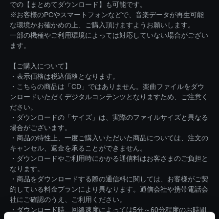
での【まとめてダウンロード】も可能です。
※お客様のPCやスマートフォンなどで、音楽データが再生可能
な環境かお確かめの上、ご購入頂けますようお願いします。
一部の機種やご利用環境によっては対応していない場合がござい
ます。
【ご購入について】
・表示価格は税込価格となります。
・こちらの商品は「CD」ではありません。楽曲ファイルをダウ
ンロードいただくデジタルコンテンツとなりますため、ご注意く
ださい。
・ダウンロードの「サイズ」は、実際のファイルサイズと異なる
場合がございます。
・商品の特性上、一度ご購入いただいた商品については、注文の
キャンセル、返金を承ることができません。
・ダウンロードやご利用時にかかる通信料はお客さまのご負担と
なります。
・商品をダウンロードする際の通信料に関しては、お客様がご契
約している料金プランにより異なります。通信会社や携帯電話会
社にご確認のうえ、ご利用ください。
・ダウンロード時、回線速度によっては5分～60分程度のお時間