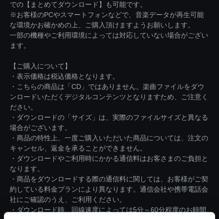
での【まとめてダウンロード】も可能です。
※お客様のPCやスマートフォンなどで、音楽データが再生可能
な環境かお確かめの上、ご購入頂けますようお願いします。
一部の機種やご利用環境によっては対応していない場合がござい
ます。
【ご購入について】
・表示価格は税込価格となります。
・こちらの商品は「CD」ではありません。楽曲ファイルをダウ
ンロードいただくデジタルコンテンツとなりますため、ご注意く
ださい。
・ダウンロードの「サイズ」は、実際のファイルサイズと異なる
場合がございます。
・商品の特性上、一度ご購入いただいた商品については、注文の
キャンセル、返金を承ることができません。
・ダウンロードやご利用時にかかる通信料はお客さまのご負担と
なります。
・商品をダウンロードする際の通信料に関しては、お客様がご契
約している料金プランにより異なります。通信会社や携帯電話会
社にご確認のうえ、ご利用ください。
・ダウンロード時、回線速度によっては5分～60分程度のお時間