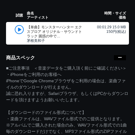
曲名
時間・サイズ
試聴
アーティスト
価格
【単曲】モンスターハンター エク
00:01:29 15.0 MB
スプロア オリジナル・サウンドト
150円(税込)
ラック 困惑の中で…
茅根美和子
商品スペック
■ご注意事項 ＜音楽データをご購入頂く前にご確認ください＞
・iPhoneをご利用のお客様へ
iPhoneでGoogle Chromeブラウザをご利用の場合は、楽曲ファ
イルのダウンロードが行えません。
誠に恐れ入りますが、Safariブラウザ、もしくはPCからダウンロ
ードを頂けますようお願いいたします。
【ダウンロードのファイル形式について】
・楽曲ファイルは、WAVファイル形式でのご提供となります。
※アルバムでご購入された場合のみ、WAVファイル形式での1曲
毎のダウンロードだけでなく、MP3ファイル形式のZIPファイル