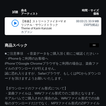
曲名
時間・サイズ
試聴
アーティスト
価格
【単曲】ストリートファイターV オ
00:03:21 33.9 MB
リジナル・サウンドトラック
150円(税込)
Theme of Karin Kanzuki
カプコン
商品スペック
■ご注意事項 ＜音楽データをご購入頂く前にご確認ください＞
・iPhoneをご利用のお客様へ
iPhoneでGoogle Chromeブラウザをご利用の場合は、楽曲ファ
イルのダウンロードが行えません。
誠に恐れ入りますが、Safariブラウザ、もしくはPCからダウンロ
ードを頂けますようお願いいたします。
【ダウンロードのファイル形式について】
・楽曲ファイルは、WAVファイル形式でのご提供となります。
※アルバムでご購入された場合のみ、WAVファイル形式での1曲
毎のダウンロードだけでなく、MP3ファイル形式のZIPファイル