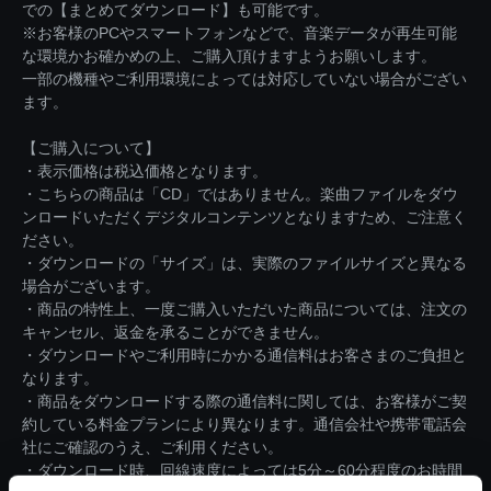
での【まとめてダウンロード】も可能です。
※お客様のPCやスマートフォンなどで、音楽データが再生可能
な環境かお確かめの上、ご購入頂けますようお願いします。
一部の機種やご利用環境によっては対応していない場合がござい
ます。
【ご購入について】
・表示価格は税込価格となります。
・こちらの商品は「CD」ではありません。楽曲ファイルをダウ
ンロードいただくデジタルコンテンツとなりますため、ご注意く
ださい。
・ダウンロードの「サイズ」は、実際のファイルサイズと異なる
場合がございます。
・商品の特性上、一度ご購入いただいた商品については、注文の
キャンセル、返金を承ることができません。
・ダウンロードやご利用時にかかる通信料はお客さまのご負担と
なります。
・商品をダウンロードする際の通信料に関しては、お客様がご契
約している料金プランにより異なります。通信会社や携帯電話会
社にご確認のうえ、ご利用ください。
・ダウンロード時、回線速度によっては5分～60分程度のお時間