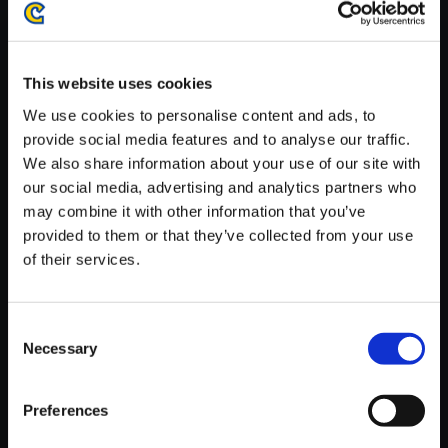
がかかる場合がございます。
※ご購入いただいたファイルのダウンロードの際には、通信環境
が安定しているWifi環境でお試しください。
This website uses cookies
We use cookies to personalise content and ads, to
provide social media features and to analyse our traffic.
We also share information about your use of our site with
our social media, advertising and analytics partners who
【単曲】ストリートファイター
may combine it with other information that you’ve
V オリジナル・サウンドトラッ
provided to them or that they’ve collected from your use
ク Theme of Karin Kanzuki
of their services.
150円
(税込)
7ポイント付与
Consent
Necessary
Selection
Preferences