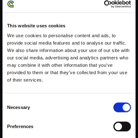
がかかる場合がございます。
※ご購入いただいたファイルのダウンロードの際には、通信環境
が安定しているWifi環境でお試しください。
This website uses cookies
We use cookies to personalise content and ads, to
provide social media features and to analyse our traffic.
We also share information about your use of our site with
our social media, advertising and analytics partners who
【単曲】ストリートファイター
may combine it with other information that you’ve
V オリジナル・サウンドトラッ
provided to them or that they’ve collected from your use
ク Theme of Rainbow Mika
of their services.
150円
(税込)
7ポイント付与
Consent
Necessary
Selection
Preferences