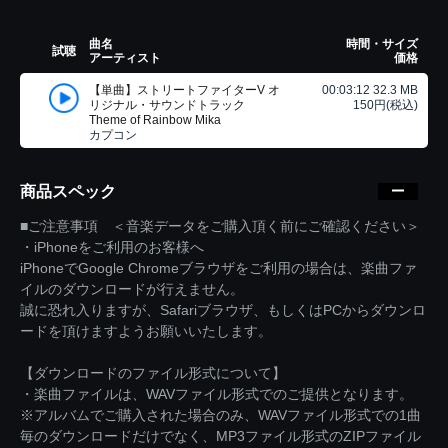
曲名
時間・サイズ
試聴
アーティスト
価格
【単曲】ストリートファイターV オ
00:03:12 32.3 MB
リジナル・サウンドトラック
150円(税込)
Theme of Rainbow Mika
カプコン
商品スペック
■ご注意事項 ＜音楽データをご購入頂く前にご確認ください＞
・iPhoneをご利用のお客様へ
iPhoneでGoogle Chromeブラウザをご利用の場合は、楽曲ファ
イルのダウンロードが行えません。
誠に恐れ入りますが、Safariブラウザ、もしくはPCからダウンロ
ードを頂けますようお願いいたします。
【ダウンロードのファイル形式について】
・楽曲ファイルは、WAVファイル形式でのご提供となります。
※アルバムでご購入された場合のみ、WAVファイル形式での1曲
毎のダウンロードだけでなく、MP3ファイル形式のZIPファイル