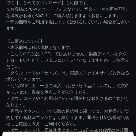
での【まとめてダウンロード】も可能です。
※お客様のPCやスマートフォンなどで、音楽データが再生可能
な環境かお確かめの上、ご購入頂けますようお願いします。
一部の機種やご利用環境によっては対応していない場合がござい
ます。
【ご購入について】
・表示価格は税込価格となります。
・こちらの商品は「CD」ではありません。楽曲ファイルをダウ
ンロードいただくデジタルコンテンツとなりますため、ご注意く
ださい。
・ダウンロードの「サイズ」は、実際のファイルサイズと異なる
場合がございます。
・商品の特性上、一度ご購入いただいた商品については、注文の
キャンセル、返金を承ることができません。
・ダウンロードやご利用時にかかる通信料はお客さまのご負担と
なります。
・商品をダウンロードする際の通信料に関しては、お客様がご契
約している料金プランにより異なります。通信会社や携帯電話会
社にご確認のうえ、ご利用ください。
・ダウンロード時、回線速度によっては5分～60分程度のお時間