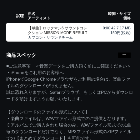
曲名
時間・サイズ
試聴
アーティスト
価格
【単曲】ロックマン6 サウンドコレ
0:00:42 7.17 MB
クション MISSION MODE RESULT
150円(税込)
カプコン・サウンドチーム
商品スペック
■ご注意事項 ＜音楽データをご購入頂く前にご確認ください＞
・iPhoneをご利用のお客様へ
iPhoneでGoogle Chromeブラウザをご利用の場合は、楽曲ファ
イルのダウンロードが行えません。
誠に恐れ入りますが、Safariブラウザ、もしくはPCからダウンロ
ードを頂けますようお願いいたします。
【ダウンロードのファイル形式について】
・楽曲ファイルは、WAVファイル形式でのご提供となります。
※アルバムでご購入された場合のみ、WAVファイル形式での1曲
毎のダウンロードだけでなく、MP3ファイル形式のZIPファイル
での【まとめてダウンロード】も可能です。