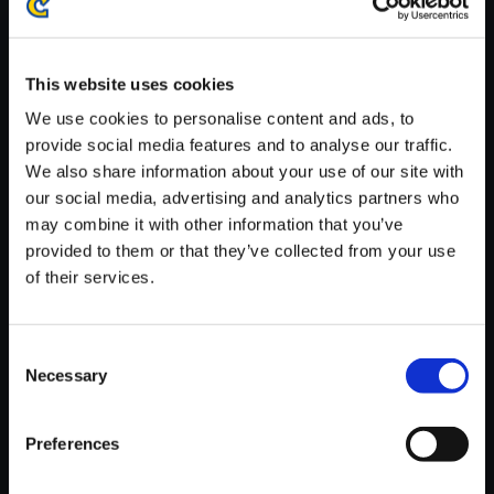
※ご購入いただいたファイルのダウンロードの際には、通信環境
が安定しているWifi環境でお試しください。
This website uses cookies
We use cookies to personalise content and ads, to
provide social media features and to analyse our traffic.
We also share information about your use of our site with
【単曲】ロックマン6 サウンド
our social media, advertising and analytics partners who
コレクション MISSION MODE
may combine it with other information that you’ve
RESULT
provided to them or that they’ve collected from your use
of their services.
150円
(税込)
7ポイント付与
Consent
Necessary
Selection
Preferences