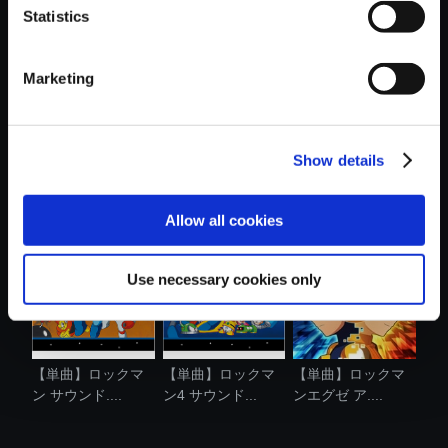
Statistics
おすすめ商品
Marketing
Show details
【単曲】ロックマ
【単曲】バイオハ
【単曲】ロックマ
ン5 サウンド...
ザード4 サウ...
ンX5 サウン....
Allow all cookies
Use necessary cookies only
【単曲】ロックマ
【単曲】ロックマ
【単曲】ロックマ
ン サウンド....
ン4 サウンド...
ンエグゼ ア....