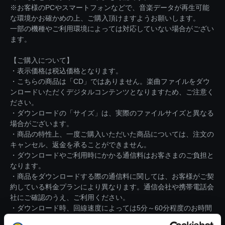
※お客様のPCやスマートフォンなどで、音楽データが再生可能
な環境かお確かめの上、ご購入頂けますようお願いします。
一部の機種やご利用環境によっては対応していない場合がござい
ます。
【ご購入について】
・表示価格は税込価格となります。
・こちらの商品は「CD」ではありません。楽曲ファイルをダウ
ンロードいただくデジタルコンテンツとなりますため、ご注意く
ださい。
・ダウンロードの「サイズ」は、実際のファイルサイズと異なる
場合がございます。
・商品の特性上、一度ご購入いただいた商品については、注文の
キャンセル、返金を承ることができません。
・ダウンロードやご利用時にかかる通信料はお客さまのご負担と
なります。
・商品をダウンロードする際の通信料に関しては、お客様がご契
約している料金プランにより異なります。通信会社や携帯電話会
社にご確認のうえ、ご利用ください。
・ダウンロード時、回線速度によっては5分～60分程度のお時間
がかかる場合がございます。