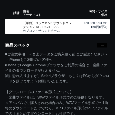
曲名
時間・サイズ
試聴
アーティスト
価格
【単曲】ロックマン6 サウンドコレ
0:00:38 6.53 MB
クション Dr．RIGHT LAB
150円(税込)
カプコン・サウンドチーム
商品スペック
■ご注意事項 ＜音楽データをご購入頂く前にご確認ください＞
・iPhoneをご利用のお客様へ
iPhoneでGoogle Chromeブラウザをご利用の場合は、楽曲ファ
イルのダウンロードが行えません。
誠に恐れ入りますが、Safariブラウザ、もしくはPCからダウンロ
ードを頂けますようお願いいたします。
【ダウンロードのファイル形式について】
・楽曲ファイルは、WAVファイル形式でのご提供となります。
※アルバムでご購入された場合のみ、WAVファイル形式での1曲
毎のダウンロードだけでなく、MP3ファイル形式のZIPファイル
での【まとめてダウンロード】も可能です。