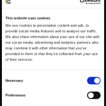
※ご購入いただいたファイルのダウンロードの際には、通信環境
が安定しているWifi環境でお試しください。
This website uses cookies
We use cookies to personalise content and ads, to
provide social media features and to analyse our traffic.
We also share information about your use of our site with
【単曲】ロックマン6 サウンド
our social media, advertising and analytics partners who
コレクション Dr．RIGHT LAB
may combine it with other information that you’ve
provided to them or that they’ve collected from your use
150円
(税込)
of their services.
7ポイント付与
Consent
Necessary
Selection
Preferences