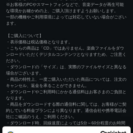
※お客様のPCやスマートフォンなどで、音楽データが再生可能
な環境かお確かめの上、ご購入頂けますようお願いします。
一部の機種やご利用環境によっては対応していない場合がござい
ます。
【ご購入について】
・表示価格は税込価格となります。
・こちらの商品は「CD」ではありません。楽曲ファイルをダウ
ンロードいただくデジタルコンテンツとなりますため、ご注意く
ださい。
・ダウンロードの「サイズ」は、実際のファイルサイズと異なる
場合がございます。
・商品の特性上、一度ご購入いただいた商品については、注文の
キャンセル、返金を承ることができません。
・ダウンロードやご利用時にかかる通信料はお客さまのご負担と
なります。
・商品をダウンロードする際の通信料に関しては、お客様がご契
約している料金プランにより異なります。通信会社や携帯電話会
社にご確認のうえ、ご利用ください。
・ダウンロード時、回線速度によっては5分～60分程度のお時間
がかかる場合がございます。