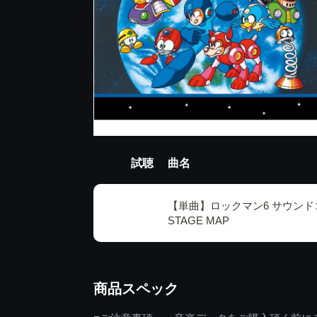
試聴
曲名
【単曲】ロックマン6 サウンドコ
STAGE MAP
商品スペック