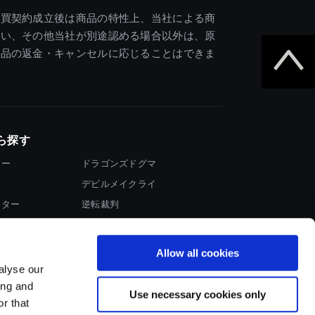
売買契約成立後は商品の特性上、当社による商
違い、その他当社が別途認める場合以外は、原
商品の返金・キャンセルに応じることはできま
ら探す
ター
ドラゴンズドグマ
デビルメイクライ
イター
逆転裁判
大神
Allow all cookies
alyse our
ing and
Use necessary cookies only
r that