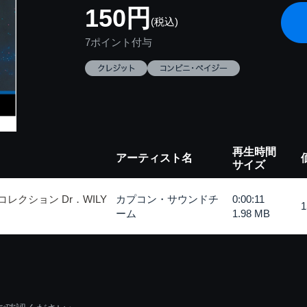
150円
(税込)
7ポイント付与
再生時間
アーティスト名
サイズ
レクション Dr．WILY
カプコン・サウンドチ
0:00:11
ーム
1.98 MB