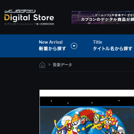
>
音楽データ