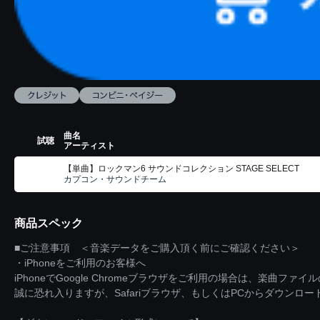
曲名
試聴
アーティスト
【単曲】ロックマン6 サウンドコレクション STAGE SELECT
カプコン・サウンドチーム
商品スペック
■ご注意事項 ＜音楽データをご購入頂く前にご確認ください＞
・iPhoneをご利用のお客様へ
iPhoneでGoogle Chromeブラウザをご利用の場合は、楽曲フ
誠に恐れ入りますが、Safariブラウザ、もしくはPCからダウンロ