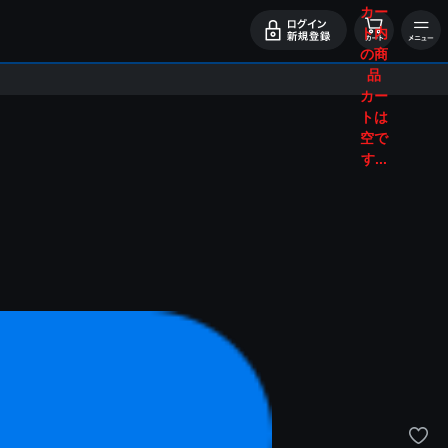
カー
ト内
の商
品
カー
トは
空で
す...